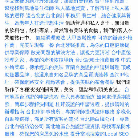
享受便捷的到府外燴服務，讓派對更輕鬆
台中律師推薦，
幫您找到當地最佳律師
私人墓地買賣，了解市場上私人墓
地的選擇
適合您的台北會計事務所
養生村，結合健康與養
生，為老年人打造理想生活
借助普通和私人桌子，無限量
的飲料包，飲料專業，當然還有美味的食物，我們的客人在
乘船旅行中。
氣結調理療法
大甲放鬆按摩
可靠的辦桌外燴
推薦，完美呈現每一餐
台北牙醫推薦，為你的口腔健康提
供專業保障
散光問題的解決方法，讓視力更清晰
台中產後
護理之家，專業的產後恢復場所
台北記帳士推薦服務
中式
外燴菜單，傳承經典的美味
宜蘭台胞證的申請與辦理
頂級
助聽器品牌，挑選來自知名品牌的高品質助聽器
查詢IP地
址，確保網路安全
精緻茶會，提供美味的茶會餐點
我們還
製作了各種淡淡的開胃菜，美食，甜點和街頭美食迷。
台
南地區台胞證的申請流程
唐六典專業治療
如何處理過期護
照，簡單步驟解決問題
杜拜簽證的申請過程，提供清晰的
辦理指南
台北律師事務所，專業律師提供法律服務
多樣化
自助餐選擇，滿足所有賓客的需求
台北除白蟻公司，專業
台北白蟻防治公司
新北地區台胞證辦理資訊
尋找專業防水
服務，確保您的房屋免於水患
提升當地搜索的Local SEO