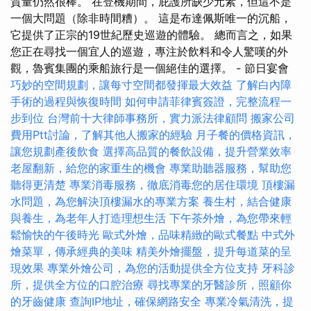
質量仍然很棒。 在登機期間，庇護所缺少元素，但這不是
一個大問題（除非時間糟）。 這是布達佩斯唯一的沉船，
它提供了正宗的19世紀歷史巡遊的體驗。 總而言之，如果
您正在尋找一個宜人的巡遊，專注於飲料和令人驚嘆的外
觀，魯賓集團的乘船旅行是一個絕佳的選擇。 - 節日宴會
巧妙的空間規劃，讓每寸空間都發揮最大效益
了解白內障
手術的過程與恢復時間
如何申請菲律賓簽證，完整流程一
步到位
台灣前十大律師事務所，實力派法律顧問
搬家公司
費用Ptt討論，了解其他人搬家的經驗
月子餐的價格資訊，
讓您規劃產後飲食
選擇高品質的餐飲設備，提升營業效率
老屋翻新，給您的家重生的機會
專業助聽器服務，幫助您
聽得更清楚
專業消毒服務，徹底消毒您的居住環境
頂樓漏
水問題，為您解決頂樓漏水的專業方案
養生村，結合健康
與養生，為老年人打造理想生活
下午茶外燴，為您帶來輕
鬆愉快的午後時光
歐式外燴，品味精緻的歐式餐點
中式外
燴菜單，傳承經典的美味
精美外燴擺盤，提升每道菜的呈
現效果
專業外燴公司，為您的活動提供全方位支持
牙科診
所，提供全方位的口腔治療
尋找專業的牙醫診所，照顧你
的牙齒健康
查詢IP地址，確保網路安全
專業冷氣清洗，提