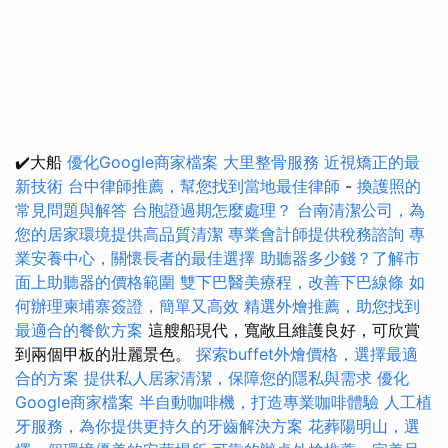
✔️大船
優化Google商家檔案
大里整骨服務
近視矯正的最
新技術
台中律師推薦，幫您找到當地最佳律師
-
換護照的
常見問題與解答
台胞證過期怎麼處理？
台南清潔公司，為
您的居家環境提供高品質清潔
專業會計師提供稅務諮詢
專
業安養中心，關懷長者的最佳選擇
助聽器多少錢？了解市
面上助聽器的價格範圍
雙下巴醫美療程，改善下巴線條
如
何辦理柬埔寨簽證，簡單又高效
精選外燴推薦，助您找到
最適合的餐飲方案
這艘船現代，寬敞且維護良好，可欣賞
到兩個甲板的壯麗景色。
探索buffet外燴價格，選擇最適
合的方案
提供私人居家清潔，保障您的隱私與需求
優化
Google商家檔案
半自動咖啡機，打造專業咖啡體驗
人工植
牙服務，為你提供更持久的牙齒解決方案
花葬陽明山，選