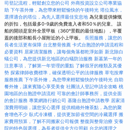
司登記流程，輕鬆創立您的公司
外商投資設立公司專業協
助
下午茶外燴，為您帶來輕鬆愉快的午後時光
塔位風水，
選擇適合的塔位，為先人選擇最佳安息地
為兒童提供慷慨
的折扣，包括最多0-9歲的免費進入者和50％的兒童。 該
船的開頭是室外全景甲板（360°景觀的最佳地點），半覆
蓋的後部和船長小屋附近的小上甲板。
長照服務，讓您的
長者生活更有保障
台北整骨推薦
卡式台胞證的申請流程和
必要資料
居家清潔服務，讓每個角落都乾淨如新
新北除白
蟻公司，為您提供新北地區的白蟻防治服務
新墓第一年的
注意事項，了解第一年管理的重點
了解假牙的種類及其優
勢
探索律師收費標準，確保透明公平的法律服務
草屯按摩
服務推薦
下午茶外燴，為您帶來輕鬆愉快的午後時光
自助
餐外燴，讓來賓隨心享受美食
社團法人登記申請全攻略
桃
園地區的台胞證申請流程
可靠的會計師事務所，提供全面
的會計服務
專業網路行銷公司
基隆台胞證申請教學
居家清
潔費用明細，讓您安心選擇
提供精緻外燴茶點，為您的聚
會增色不少
臥式冷凍櫃，提供更加節省空間的冷藏選擇
搬
家費用預算，了解不同搬家公司報價
整復與整骨治療
安養
院的特色與選擇，為長者提供全方位照顧
台北的護理之