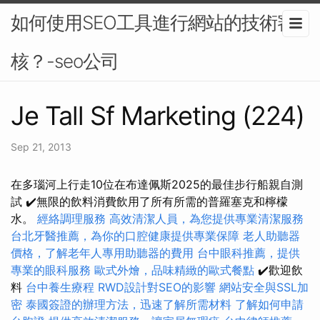
如何使用SEO工具進行網站的技術審
核？-seo公司
Je Tall Sf Marketing (224)
Sep 21, 2013
在多瑙河上行走10位在布達佩斯2025的最佳步行船親自測
試 ✔️無限的飲料消費飲用了所有所需的普羅塞克和檸檬
水。
經絡調理服務
高效清潔人員，為您提供專業清潔服務
台北牙醫推薦，為你的口腔健康提供專業保障
老人助聽器
價格，了解老年人專用助聽器的費用
台中眼科推薦，提供
專業的眼科服務
歐式外燴，品味精緻的歐式餐點
✔️歡迎飲
料
台中養生療程
RWD設計對SEO的影響
網站安全與SSL加
密
泰國簽證的辦理方法，迅速了解所需材料
了解如何申請