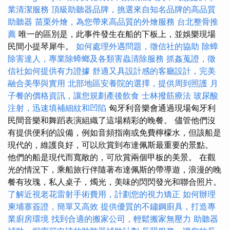
業清潔服務
頂級助聽器品牌，挑選來自知名品牌的高品質
助聽器
苗栗外燴，為您帶來高品質的外燴服務
台北整骨推
薦
唯一的區別是，此事件發生在船的下板上，並娛樂現場
民間小提琴犀牛。
如何處理外遇問題，徵信社的協助
除蟑
除害達人，專業除蟑螂及各類害蟲清除服務
抓姦蒐證，徵
信社如何提供有力證據
舒適又具設計感的客廳設計，完美
融合美學與實用
北部地區安養院的選擇，提供周到照護
月
子餐的價格資訊，讓您規劃產後飲食
士林撥筋療法
玻尿酸
注射，迅速填補細紋和凹陷
匈牙利音樂會通過現場匈牙利
民間音樂和舞蹈表演組織了這場精彩的晚餐。 儘管他們沒
有提供便利的設備，例如音頻指南或免費檸檬水，但該船是
現代的，維護良好，可以欣賞到布達佩斯最重要的景點。
他們的船是現代而寬敞的，可欣賞兩個甲板的美景。 在觀
光的情況下，乘船旅行伴隨著布達佩斯的帶導遊，浪漫的晚
餐有玫瑰，私人桌子，燭光，美味的閃閃發光和聯合照片。
了解近視老花雷射手術費用，計劃您的視力矯正
如何辦理
柬埔寨簽證，簡單又高效
提供優質的不鏽鋼廚具，打造專
業廚房環境
找到合適的搬家公司，輕鬆搬家無壓力
助聽器