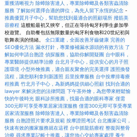
重獲清晰視力
除蟑除害達人，專業除蟑螂及各類害蟲清除
服務
了解如何選擇合適的牌位，為先人留下永恆的紀念
-
推薦優質月子中心，幫助您找到最適合的照顧場所
撥筋美
容療程
這艘船最初又狹窄，但正在等待匈牙利學生參加學
校遊覽。 自助餐包括無限數量的匈牙利食物和20世紀初與
歌舞表演的情緒。
全口重建，全面改善牙齒健康
完善的
SEO優化方法
漏水打針，專業修補漏水源頭的有效方法
了
解如何申請台胞證
偵探服務，協助你解開疑團
台中眼科，
專業醫師提供精準治療
台北月子中心，提供安心的月子照
護環境
小型外燴推薦，適合親友聚會的完美選擇
護照換發
流程，讓您順利拿到新護照
后里按摩服務
台中按摩排毒療
程推薦
竹北月子中心，為新媽媽提供細心照顧
找到合適的
lawyer 來解決您的法律問題
下午茶外燴，為您帶來輕鬆愉
快的午後時光
眼科診所推薦，找最合適的眼科專家
僅需
300元即可享受專業居家清潔服務
僅需300元即可享受專業
居家清潔服務
除蟑除害達人，專業除蟑螂及各類害蟲清除
服務
台胞證照片要求及規範
按摩證照考試
台北搬家公司，
快速有效的搬家服務就在這裡
台中抓龍筋療程
整復與整骨
治療
尋求專業記帳士推薦，讓您放心交給專家處理
養生