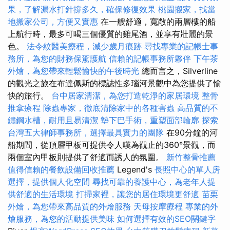
果，了解漏水打針撐多久，確保修復效果
桃園搬家，找當
地搬家公司，方便又實惠
在一艘舒適，寬敞的兩層樓的船
上航行時，最多可喝三個優質的雞尾酒，並享有壯麗的景
色。
法令紋醫美療程，減少歲月痕跡
尋找專業的記帳士事
務所，為您的財務保駕護航
信賴的記帳事務所夥伴
下午茶
外燴，為您帶來輕鬆愉快的午後時光
總而言之，Silverline
的觀光之旅在布達佩斯的標誌性多瑙河景觀中為您提供了愉
快的旅行。
台中居家清潔，為您打造乾淨的家居環境
整骨
推拿療程
除蟲專家，徹底清除家中的各種害蟲
高品質的不
鏽鋼水槽，耐用且易清潔
墊下巴手術，重塑面部輪廓
探索
台灣五大律師事務所，選擇最具實力的團隊
在90分鐘的河
船期間，從頂層甲板可提供令人嘆為觀止的360°景觀，而
兩個室內甲板則提供了舒適而誘人的氛圍。
新竹整骨推薦
值得信賴的餐飲設備回收推薦
Legend's
長照中心的單人房
選擇，提供個人化空間
尋找可靠的養護中心，為老年人提
供舒適的生活環境
打掃家裡，讓您的居住環境更舒適
苗栗
外燴，為您帶來高品質的外燴服務
天母按摩療程
專業的外
燴服務，為您的活動提供美味
如何選擇有效的SEO關鍵字