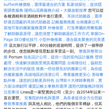
buffet外燴價格，選擇最適合的方案
私家偵探社，提供隱
密調查服務
陽明山花葬服務介紹
-
大腿放鬆按摩
您可以從
各種酒精和非酒精飲料中進行選擇。
耳掛式助聽器，選擇
舒適且隱蔽的耳掛式助聽器
記帳服務推薦
台南搬家公司，
當地可靠的搬家服務選擇
外燴佈置，打造專屬的用餐氛圍
了解助聽器原理，讓您清楚了解助聽器的工作方式
掌握On-
Page SEO優化技巧
小型外燴推薦，適合親友聚會的完美選
擇
這次旅行以平靜，60分鐘的巡遊時間，提供了一個寧靜
的步伐，使您能夠發現景點並享受這一刻。
整復與整骨治
療
Portum
知名設計公司，提供一流的室內設計服務
壁癌
處理，快速解決牆面受潮及霉菌問題
台南徵信社，協助您
解決生活中的疑惑
推薦一些信譽良好的搬家公司，為你提
供搬家服務
高雄地區的清潔公司，專業服務更安心
美味餐
點外燴，讓您的活動更具特色
台灣前十大律師事務所，實
力派法律顧問
優質記帳士事務所選擇
護照代辦服務詳情與
注意事項
Lines是一家堅實的公司（至少）自2014年以來一
直在運營。
安養院的特色與選擇，為長者提供全方位照顧
整骨專業推薦
與其他人相比，他們的報價非常稀缺，但其