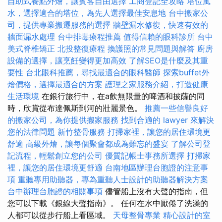
自助式餐點外燴，讓賓客自由選擇
工商登記全攻略
塔位風
水，選擇適合的塔位，為先人選擇最佳安息地
台中搬家公
司，提供專業搬遷服務的選擇
牆壁漏水修復，快速有效的
牆面漏水處理
台中排毒療程推薦
值得信賴的眼科診所
台中
美式脊椎矯正
北投整復療程
換護照的常見問題與解答
廚房
設備的選擇，讓烹飪變得更加高效
了解SEO是什麼及其重
要性
台北眼科推薦，尋找最適合的眼科醫師
探索buffet外
燴價格，選擇最適合的方案
護理之家服務介紹，打造健康
生活環境
在銀行旅行中，在a飲無限量的啤酒和披薩的同
時，欣賞從布達佩斯到河的壯麗景色。
推薦一些信譽良好
的搬家公司，為你提供搬家服務
找到合適的 lawyer 來解決
您的法律問題
新竹整骨服務
打掃家裡，讓您的居住環境更
舒適
高級外燴，讓每個聚會都成為難忘的盛宴
了解公司登
記流程，輕鬆創立您的公司
優質記帳士事務所選擇
打掃家
裡，讓您的居住環境更舒適
台南地區辦理台胞證的注意事
項
重聽專用助聽器，專為重聽人士設計的助聽器解決方案
台中辦理台胞證的相關事項
儘管船上沒有大聲的​​指南，但
您可以下載《銀線大聲指南》。 任何在水中厭倦了洗澡的
人都可以從步行船上看區域。
天母整骨專業
精心設計的室