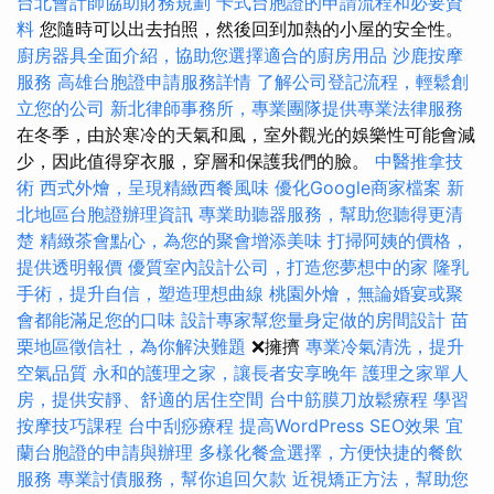
台北會計師協助財務規劃
卡式台胞證的申請流程和必要資
料
您隨時可以出去拍照，然後回到加熱的小屋的安全性。
廚房器具全面介紹，協助您選擇適合的廚房用品
沙鹿按摩
服務
高雄台胞證申請服務詳情
了解公司登記流程，輕鬆創
立您的公司
新北律師事務所，專業團隊提供專業法律服務
在冬季，由於寒冷的天氣和風，室外觀光的娛樂性可能會減
少，因此值得穿衣服，穿層和保護我們的臉。
中醫推拿技
術
西式外燴，呈現精緻西餐風味
優化Google商家檔案
新
北地區台胞證辦理資訊
專業助聽器服務，幫助您聽得更清
楚
精緻茶會點心，為您的聚會增添美味
打掃阿姨的價格，
提供透明報價
優質室內設計公司，打造您夢想中的家
隆乳
手術，提升自信，塑造理想曲線
桃園外燴，無論婚宴或聚
會都能滿足您的口味
設計專家幫您量身定做的房間設計
苗
栗地區徵信社，為你解決難題
❌擁擠
專業冷氣清洗，提升
空氣品質
永和的護理之家，讓長者安享晚年
護理之家單人
房，提供安靜、舒適的居住空間
台中筋膜刀放鬆療程
學習
按摩技巧課程
台中刮痧療程
提高WordPress SEO效果
宜
蘭台胞證的申請與辦理
多樣化餐盒選擇，方便快捷的餐飲
服務
專業討債服務，幫你追回欠款
近視矯正方法，幫助您