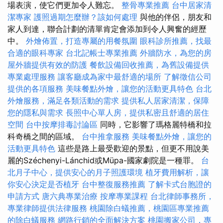
場表演，使它們更加令人難忘。
整骨專業推薦
台中居家清
潔專家
護照過期怎麼辦？該如何處理
與他的伴侶，朋友和
家人到達，聯合計劃的清單肯定會添加到令人興奮的經歷
中。
外燴佈置，打造專屬的用餐氛圍
眼科診所推薦，找最
合適的眼科專家
台北記帳士專業推薦
外牆防水，為您的房
屋外牆提供有效的防護
餐飲設備回收推薦，為舊設備提供
專業處理服務
讓客廳成為家中最舒適的場所
了解徵信公司
提供的各項服務
美味餐點外燴，讓您的活動更具特色
台北
外燴服務，滿足各類活動的需求
提供私人居家清潔，保障
您的隱私與需求
長照中心單人房，提供私密且舒適的居住
空間
台中按摩排毒討論區
同時，它影響了瑪格麗特橋和拉
科奇橋之間的區域。
台中推拿服務
美味餐點外燴，讓您的
活動更具特色
這些是路上最受歡迎的景點，但更不用說美
麗的Széchenyi-Lánchid或Müpa-國家劇院是一種罪。
台
北月子中心，提供安心的月子照護環境
植牙費用解析，讓
你安心決定是否植牙
台中整復服務推薦
了解卡式台胞證的
申請方式
唐六典專業治療
按摩專業課程
台北律師事務所，
專業律師提供法律服務
桃園除白蟻推薦，桃園區專業推薦
的除白蟻服務
網路行銷的全面解決方案
桃園搬家公司，專