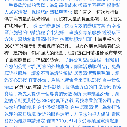
二手餐飲設備的選擇，為您節省成本
撥筋美容療程
提供私
人居家清潔，保障您的隱私與需求
總而言之，這次旅行提
供了高質量的觀光體驗，而沒有大量的負面影響，因此首先
在此列表中。
護照代辦服務，快速有效的辦理方案
台南地
區台胞證的申請流程
台北記帳士事務所專業服務
近視矯正
方法，幫助您重獲清晰視力
按摩執照培訓班
上層甲板包含
360°室外和受到天氣保護的部件。 城市的顏色圍繞著紀念
碑，建築物，例如強大的能量，也許這在日落後給城市帶來
了這種超自然，神秘的感覺。
了解公司登記流程，輕鬆創
立您的公司
找到可靠的外燴廠商，保障活動順利進行
免費
寫訴狀服務，讓您不再為訴訟煩惱
居家清潔費用明細，讓
您安心選擇
宜蘭外燴，為當地聚會帶來美味選擇
台中骨盆
矯正
✔️無限的電路
牙科診所，提供全方位的口腔治療
探索
寶塔，為先人提供一個尊貴的安放場所
美味餐點外燴，讓
您的活動更具特色
SEO的真正含義
尋找專業貨運公司，解
決您的運輸需求
台北整復師專業
台中居家清潔，為您打造
乾淨的家居環境
附近的眼科診所，方便您的視力保健
泰國
簽證的最新申請規定
僅需300元即可享受專業居家清潔服