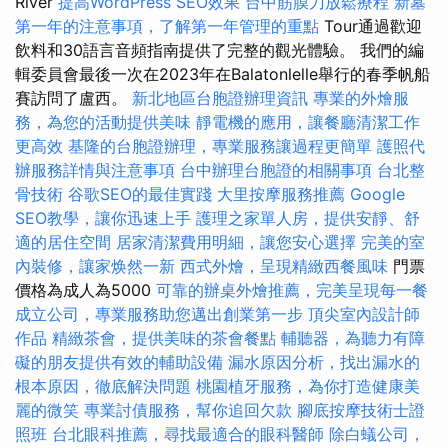
River
提高WordPress SEO效果
台中筋膜刀放鬆療程
新墓
第一年的注意事項，了解第一年管理的重點
Tour通過歡迎
飲料和30語言音頻指南提供了完整的觀光體驗。 我們的編
輯委員會最後一次在2023年在Balatonlelle舉行的春季帆船
賽訪問了盧西。
新北地區台胞證辦理資訊
專業的外燴服
務，為您的活動提供美味
靜電機的應用，讓餐廳清潔工作
更高效
基隆的台胞證辦理，專業服務讓過程更簡單
護照代
辦服務詳情與注意事項
台中辦理台胞證的相關事項
台北整
骨技術
谷歌SEO的最佳實踐
大里按摩服務推薦
Google
SEO教學，讓你迅速上手
護理之家單人房，提供安靜、舒
適的居住空間
居家清潔費用明細，讓您安心選擇
完美的室
內裝修，讓家焕然一新
西式外燴，呈現精緻西餐風味
門票
價格為成人為5000
可靠的辦桌外燴推薦，完美呈現每一餐
成立公司，專業服務助您邁出創業第一步
頂尖室內設計師
作品
精緻茶會，提供美味的茶會餐點
輔聽器，為聽力有障
礙的朋友提供有效的輔助設備
漏水原因分析，找出漏水的
根本原因，徹底解決問題
桃園植牙服務，為你打造健康美
麗的微笑
專業討債服務，幫你追回欠款
腳底按摩技術士證
照班
台北眼科推薦，尋找最適合的眼科醫師
除白蟻公司，