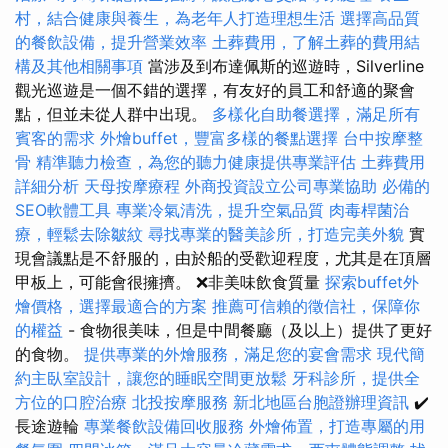
村，結合健康與養生，為老年人打造理想生活
選擇高品質
的餐飲設備，提升營業效率
土葬費用，了解土葬的費用結
構及其他相關事項
當涉及到布達佩斯的巡遊時，Silverline
觀光巡遊是一個不錯的選擇，有友好的員工和舒適的聚會
點，但並未從人群中出現。
多樣化自助餐選擇，滿足所有
賓客的需求
外燴buffet，豐富多樣的餐點選擇
台中按摩整
骨
精準聽力檢查，為您的聽力健康提供專業評估
土葬費用
詳細分析
天母按摩療程
外商投資設立公司專業協助
必備的
SEO軟體工具
專業冷氣清洗，提升空氣品質
肉毒桿菌治
療，輕鬆去除皺紋
尋找專業的醫美診所，打造完美外貌
實
現會議點是不舒服的，由於船的受歡迎程度，尤其是在頂層
甲板上，可能會很擁擠。 ❌非美味飲食質量
探索buffet外
燴價格，選擇最適合的方案
推薦可信賴的徵信社，保障你
的權益
- 食物很美味，但是中間餐廳（及以上）提供了更好
的食物。
提供專業的外燴服務，滿足您的宴會需求
現代簡
約主臥室設計，讓您的睡眠空間更放鬆
牙科診所，提供全
方位的口腔治療
北投按摩服務
新北地區台胞證辦理資訊
✔️
長途遊輪
專業餐飲設備回收服務
外燴佈置，打造專屬的用