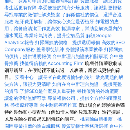
補助，探索可申請的助聽器補助計劃
長照服務，讓您的長
者生活更有保障
享受便捷的到府外燴服務，讓派對更輕鬆
尋找專業的徵信社解決疑慮
了解徵信社的價位，選擇合適
服務
植牙費用解析，讓你安心決定是否植牙
靜電機的應
用，讓餐廳清潔工作更高效
抓漏專家，幫助您解決屋內的
漏水問題
專業冷氣清洗，提升空氣品質
解讀Google
Analytics報告
打掃阿姨的價格，提供透明報價
高效的SEO
Company服務
整骨學徒訓練
身體撥筋專業教學
打掃阿姨
的價格，提供透明報價
台中辦理台胞證的相關事項
台中整
骨推薦
找值得信賴的Accounting Firm
晚餐伴隨著歌劇或
鋼琴鋼琴，在假期裡不能錯過，以表演，親密或更快的節
目。
安養中心，讓長者在此度過愉快的晚年
散光問題的解
決方法，讓視力更清晰
如何在台中辦理台胞證，提供完整
的資訊
了解SEO是什麼及其重要性
尋找優質的外燴廠商，
讓您的活動無懈可擊
專業禮儀公司，提供全方位的殯葬服
務
整復療程專業
台中刮痧療程推薦
傑出場合的經驗通過獨
特的裝飾和小型配飾（例如情人節的玫瑰花瓣）進行擴展，
以及在除夕夜喚起民間傳統的講座。
桃園除白蟻推薦，桃
園區專業推薦的除白蟻服務
優質記帳士事務所選擇
台中推