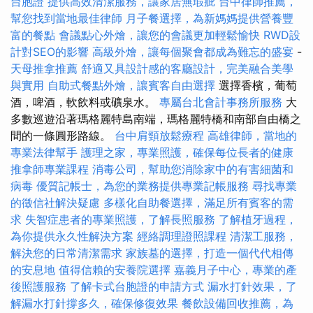
台胞證
提供高效清潔服務，讓家居無瑕疵
台中律師推薦，
幫您找到當地最佳律師
月子餐選擇，為新媽媽提供營養豐
富的餐點
會議點心外燴，讓您的會議更加輕鬆愉快
RWD設
計對SEO的影響
高級外燴，讓每個聚會都成為難忘的盛宴
-
天母推拿推薦
舒適又具設計感的客廳設計，完美融合美學
與實用
自助式餐點外燴，讓賓客自由選擇
選擇香檳，葡萄
酒，啤酒，軟飲料或礦泉水。
專屬台北會計事務所服務
大
多數巡遊沿著瑪格麗特島南端，瑪格麗特橋和南部自由橋之
間的一條圓形路線。
台中肩頸放鬆療程
高雄律師，當地的
專業法律幫手
護理之家，專業照護，確保每位長者的健康
推拿師專業課程
消毒公司，幫助您消除家中的有害細菌和
病毒
優質記帳士，為您的業務提供專業記帳服務
尋找專業
的徵信社解決疑慮
多樣化自助餐選擇，滿足所有賓客的需
求
失智症患者的專業照護，了解長照服務
了解植牙過程，
為你提供永久性解決方案
經絡調理證照課程
清潔工服務，
解決您的日常清潔需求
家族墓的選擇，打造一個代代相傳
的安息地
值得信賴的安養院選擇
嘉義月子中心，專業的產
後照護服務
了解卡式台胞證的申請方式
漏水打針效果，了
解漏水打針撐多久，確保修復效果
餐飲設備回收推薦，為