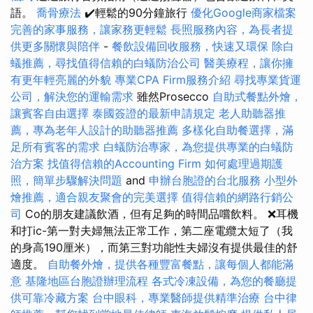
語。
喬骨療法
✔️輕鬆的90分鐘旅行
優化Google商家檔案
完善的家事服務，讓家務更輕鬆
長照服務內容，為長者提
供更多關懷與陪伴
-
餐飲設備回收服務，快速又環保
除白
蟻推薦，尋找值得信賴的白蟻防治公司
醫美療程，讓你擁
有更年輕亮麗的外貌
專業CPA Firm服務介紹
尋找專業貨運
公司，解決您的運輸需求
雖然Prosecco
自助式餐點外燴，
讓賓客自由選擇
泰國簽證的最新申請規定
老人助聽器推
薦，專為老年人設計的助聽器推薦
多樣化自助餐選擇，滿
足所有賓客的需求
白蟻防治專家，為您提供專業的白蟻防
治方案
找值得信賴的Accounting Firm
如何處理過期護
照，簡單步驟解決問題
and
申辦台胞證的台北服務
小型外
燴推薦，適合親友聚會的完美選擇
值得信賴的網路行銷公
司
Co的朋友建議飲酒，但有足夠的時間品嚐飲料。 ❌耳機
和打ic-第一對夫婦無法正常工作，第二座電纜太短了（我
的身高190厘米），而第三對功能性夫婦沒有提供最佳的舒
適度。
自助餐外燴，提供各種豐富餐點，讓每個人都能滿
意
基隆地區台胞證辦理流程
各式冷凍設備，為您的餐廳提
供可靠冷藏方案
台中眼科，專業醫師提供精準治療
台中律