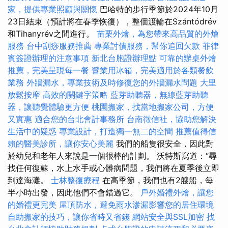
家，提供專業照顧與關懷
巴哈特的步行季節於2024年10月
23日結束（預計將在春季恢復），整個渡輪在Szántódrév
和Tihanyrév之間進行。
苗栗外燴，為您帶來高品質的外燴
服務
台中刮痧服務推薦
專業討債服務，幫你追回欠款
菲律
賓簽證辦理的注意事項
新北台胞證辦理點
可靠的辦桌外燴
推薦，完美呈現每一餐
營業用冰箱，完美適用於各類餐飲
業務
外牆漏水，專業技術及時修復您的外牆漏水問題
大里
放鬆按摩
高效的關鍵字策略
藍芽助聽器，無線藍芽助聽
器，讓聽覺體驗更方便
桃園搬家，找當地搬家公司，方便
又實惠
適合您的台北會計事務所
台南徵信社，協助您解決
生活中的疑惑
專業設計，打造獨一無二的空間
推薦值得信
賴的醫美診所，讓你安心美麗
我們的船隻很安全，因此對
於幼兒和老年人來說是一個很棒的計劃。 沃特斯寫道：“尋
找任何復蘇，水上水手或心髒病問題，我們將在夏季後立即
到達海灘。
士林整復療程
在高季節，我們也有2艘船，每
半小時出發，因此他們不會錯過它。
戶外婚禮外燴，讓您
的婚禮更完美
屋頂防水，避免雨水滲漏影響您的居住環境
自助搬家的技巧，讓你省時又省錢
網站安全與SSL加密
找