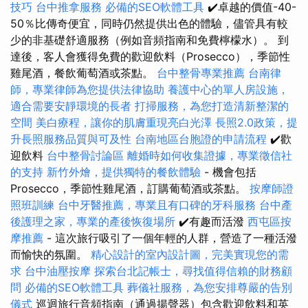
技巧
台中推拿服務
必備的SEO軟體工具
✔️卓越的價值-40-
50％比傳奇便宜，同時仍然提供出色的體驗，儘管具有較
少的非基礎舒適服務（例如音頻指南和免費檸檬水）。 到
達後，客人會獲得免費的歡迎飲料（Prosecco），季節性
雞尾酒，餐飲葡萄酒或茶點。
台中整骨專業推薦
台南律
師，專業律師為您提供法律協助
養護中心的單人房設施，
適合需要安靜環境的長者
打掃服務，為您打造清新整潔的
空間
美白療程，讓你的肌膚重現亮白光澤
長照2.0政策，提
升長照服務品質與可及性
台南地區台胞證的申請流程
✔️歡
迎飲料
台中整骨討論區
離婚時如何收集證據，專業徵信社
的支持
新竹外燴，提供獨特的餐飲體驗
- 機會包括
Prosecco，季節性雞尾酒，訂購葡萄酒或茶點。
按摩師證
照班訓練
台中牙醫推薦，專業且有口碑的牙科服務
台中產
後護理之家，專業的產後恢復場所
✔️有趣而活潑
西屯區按
摩推薦
- 這次旅行吸引了一個年輕的人群，營造了一種活潑
而愉快的氛圍。
精心設計的室內設計圖，完美實現您的需
求
台中油壓按摩
探索台北記帳士，尋找值得信賴的財務顧
問
必備的SEO軟體工具
葬儀社服務，為您安排尊嚴的告別
儀式
巡迴旅行音頻指南（通過揚聲器）包含歡迎飲料和英