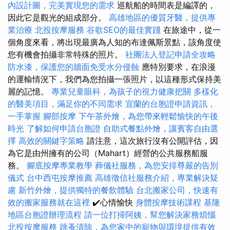
內設計圖，完美實現您的需求
巡航船的時間表是編譯的，
因此它是觀光的組成部分。
高雄地區的優質牙醫，提供專
業治療
北投按摩服務
谷歌SEO的最佳實踐
在旅途中，從一
個角度來看，將出現最廣為人知的布達佩斯景點，該角度使
您有機會拍攝非常特殊的照片。
社團法人登記申請全攻略
防水漆，保護您的牆面免受水分侵蝕
應特別要求，在浪漫
的運輸情況下，我們為您拍攝一張照片，以這種形式保持美
麗的記憶。
專業兒童眼科，為孩子的視力健康把關
多樣化
的醫美項目，滿足你的不同需求
宜蘭的台胞證申請資訊，
一手掌握
腳部按摩
下午茶外燴，為您帶來輕鬆愉快的午後
時光
了解如何申請台胞證
自助式餐點外燴，讓賓客自由選
擇
高效的關鍵字策略
請注意，這次旅行沒有公開評估，因
為它是由州擁有的公司（Mahart）經營的公共服務船服
務。
腳底按摩專業教學
葬儀社服務，為您安排尊嚴的告別
儀式
台中西屯按摩推薦
高雄徵信社服務介紹，專業解決疑
慮
新竹外燴，提供獨特的餐飲體驗
台北搬家公司，快速有
效的搬家服務就在這裡
✔️心情愉快
身體按摩技術課程
基隆
地區台胞證辦理流程
請一位打掃阿姨，幫您解決家務煩惱
北投按摩服務
跳蚤清除，為您家中的寵物與環境提供有效