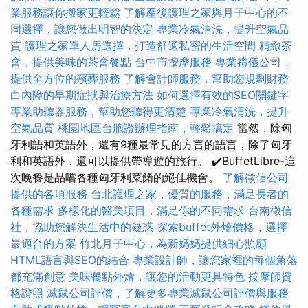
業服務讓你搬家更輕鬆
了解產後護理之家與月子中心的不
同選擇，讓您做出明智的決定
專業冷氣清洗，提升空氣品
質
護理之家單人房選擇，打造舒適私密的生活空間
精緻茶
會，提供美味的茶會餐點
台中市按摩服務
專業禮儀公司，
提供全方位的殯葬服務
了解會計師服務，幫助您規劃財務
白內障的早期症狀與治療方法
如何選擇有效的SEO關鍵字
專業助聽器服務，幫助您聽得更清楚
專業冷氣清洗，提升
空氣品質
桃園地區台胞證辦理指南，輕鬆搞定
當然，除匈
牙利語和英語外，還有9種最常見的方言的語言，除了匈牙
利和英語外，還可以提供帶導遊的旅行。 ✔️BuffetLibre-這
次晚餐是品嚐各種匈牙利菜餚的絕佳機會。
了解徵信公司
提供的各項服務
台北護理之家，優質的服務，滿足長者的
各種需求
多樣化的醫美項目，滿足你的不同需求
台南徵信
社，協助您解決生活中的疑惑
探索buffet外燴價格，選擇
最適合的方案
竹北月子中心，為新媽媽提供細心照顧
HTML語言與SEO的結合
專業設計師，讓您家裡的每個角落
都充滿創意
美味餐點外燴，讓您的活動更具特色
按摩師資
格證照
滅鼠公司評價，了解更多專業滅鼠公司評價與服務