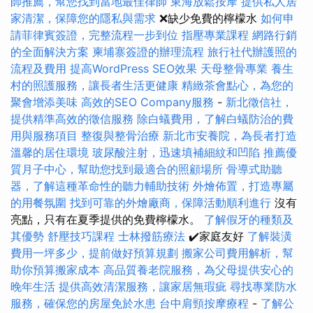
師推薦，幫您找到當地最佳律師
東海放鬆按摩
提供私人居
家清潔，保障您的隱私與需求
❌缺少免費的檸檬水
如何申
請菲律賓簽證，完整流程一步到位
指壓專業課程
網路行銷
的全面解決方案
柬埔寨簽證的辦理流程
旅行社代辦護照的
流程及費用
提高WordPress SEO效果
天母整骨專業
養生
村的照護服務，讓長者生活更健康
精緻茶會點心，為您的
聚會增添美味
高效的SEO Company服務
-
新北徵信社，
提供精準高效的徵信服務
除白蟻費用，了解白蟻防治的費
用與服務項目
整復與整骨治療
新北市安養院，為長者打造
溫馨的居住環境
玻尿酸注射，迅速填補細紋和凹陷
推薦優
質月子中心，幫助您找到最適合的照顧場所
骨導式助聽
器，了解這種革命性的聽力輔助技術
外燴佈置，打造專屬
的用餐氛圍
找到可靠的外燴廠商，保障活動順利進行
沒有
亮點，只有在夏季提供的免費檸檬水。
了解假牙的種類及
其優勢
舒壓技巧課程
士林撥筋療法
✔️家庭友好
了解裝潢
費用一坪多少，提前做好預算規劃
搬家公司費用解析，幫
助你預算搬家成本
高品質養老院服務，為父母提供安心的
晚年生活
提供高效清潔服務，讓家居無瑕疵
尋找專業防水
服務，確保您的房屋免於水患
台中肩頸按摩療程
-
了解公