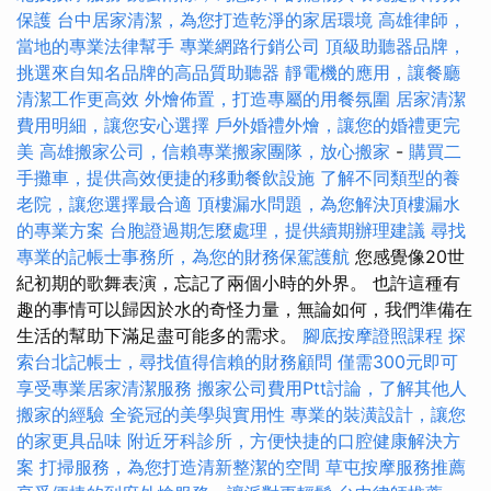
保護
台中居家清潔，為您打造乾淨的家居環境
高雄律師，
當地的專業法律幫手
專業網路行銷公司
頂級助聽器品牌，
挑選來自知名品牌的高品質助聽器
靜電機的應用，讓餐廳
清潔工作更高效
外燴佈置，打造專屬的用餐氛圍
居家清潔
費用明細，讓您安心選擇
戶外婚禮外燴，讓您的婚禮更完
美
高雄搬家公司，信賴專業搬家團隊，放心搬家
-
購買二
手攤車，提供高效便捷的移動餐飲設施
了解不同類型的養
老院，讓您選擇最合適
頂樓漏水問題，為您解決頂樓漏水
的專業方案
台胞證過期怎麼處理，提供續期辦理建議
尋找
專業的記帳士事務所，為您的財務保駕護航
您感覺像20世
紀初期的歌舞表演，忘記了兩個小時的外界。 也許這種有
趣的事情可以歸因於水的奇怪力量，無論如何，我們準備在
生活的幫助下滿足盡可能多的需求。
腳底按摩證照課程
探
索台北記帳士，尋找值得信賴的財務顧問
僅需300元即可
享受專業居家清潔服務
搬家公司費用Ptt討論，了解其他人
搬家的經驗
全瓷冠的美學與實用性
專業的裝潢設計，讓您
的家更具品味
附近牙科診所，方便快捷的口腔健康解決方
案
打掃服務，為您打造清新整潔的空間
草屯按摩服務推薦