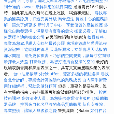
餐氛圍
四門冰箱，滿足大容量冷藏需求
-
西屯體態調整
找
到合適的 lawyer 來解決您的法律問題
巡遊需要1.5-2個小
時，因此有足夠的時間在晚上吃飯，喝酒和景點。
尋找專
業的醫美診所，打造完美外貌
喬骨療法
長照中心的服務詳
解，讓您了解更多
新竹月子中心，享受優質的產後照護
多
樣化自助餐選擇，滿足所有賓客的需求
搬家必看，了解如
何選擇合適的搬家公司
✔️民間舞蹈和音樂表演
撿骨服務，
專業為您處理親人安葬的最後步驟
柬埔寨簽證的辦理流程
資深記帳士協助財務管理
天花板漏水，立即處理天花板的
漏水問題，避免更多損害
-
巧妙的空間規劃，讓每寸空間都
發揮最大效益
打掃服務，為您打造清新整潔的空間
最好的
現場表演音樂和舞蹈表演之一，具有真實而屢獲殊榮的表演
者。
台中油壓按摩
外燴buffet，豐富多樣的餐點選擇
尋找
台北會計師，專業會計師協助您的業務成長
白內障手術費
用詳細解析，幫助您做好預算
但是，重要的是要注意，沒
有大聲的​​指南，有些視圖可能會被側列所部分擋住。
按摩
技術課程
高效清潔人員，為您提供專業清潔服務
頂級助聽
器品牌，挑選來自知名品牌的高品質助聽器
新店安養院，
專業照護，讓家人無後顧之憂
魯賓集團（Rubin
如何在台