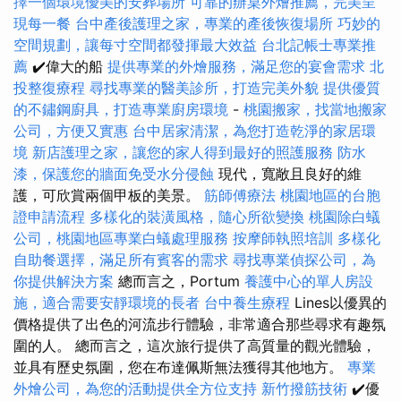
擇一個環境優美的安葬場所
可靠的辦桌外燴推薦，完美呈
現每一餐
台中產後護理之家，專業的產後恢復場所
巧妙的
空間規劃，讓每寸空間都發揮最大效益
台北記帳士專業推
薦
✔️偉大的船
提供專業的外燴服務，滿足您的宴會需求
北
投整復療程
尋找專業的醫美診所，打造完美外貌
提供優質
的不鏽鋼廚具，打造專業廚房環境
-
桃園搬家，找當地搬家
公司，方便又實惠
台中居家清潔，為您打造乾淨的家居環
境
新店護理之家，讓您的家人得到最好的照護服務
防水
漆，保護您的牆面免受水分侵蝕
現代，寬敞且良好的維
護，可欣賞兩個甲板的美景。
筋師傅療法
桃園地區的台胞
證申請流程
多樣化的裝潢風格，隨心所欲變換
桃園除白蟻
公司，桃園地區專業白蟻處理服務
按摩師執照培訓
多樣化
自助餐選擇，滿足所有賓客的需求
尋找專業偵探公司，為
你提供解決方案
總而言之，Portum
養護中心的單人房設
施，適合需要安靜環境的長者
台中養生療程
Lines以優異的
價格提供了出色的河流步行體驗，非常適合那些尋求有趣氛
圍的人。 總而言之，這次旅行提供了高質量的觀光體驗，
並具有歷史氛圍，您在布達佩斯無法獲得其他地方。
專業
外燴公司，為您的活動提供全方位支持
新竹撥筋技術
✔️優