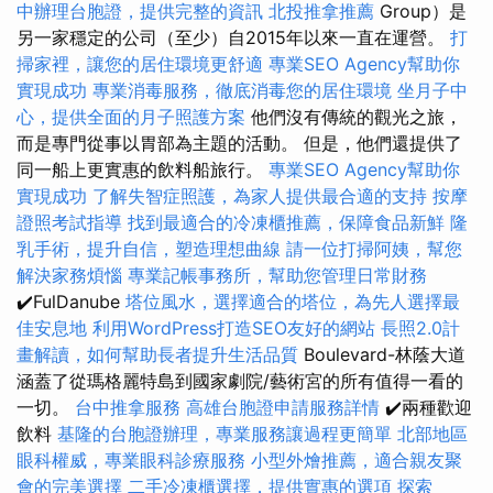
中辦理台胞證，提供完整的資訊
北投推拿推薦
Group）是
另一家穩定的公司（至少）自2015年以來一直在運營。
打
掃家裡，讓您的居住環境更舒適
專業SEO Agency幫助你
實現成功
專業消毒服務，徹底消毒您的居住環境
坐月子中
心，提供全面的月子照護方案
他們沒有傳統的觀光之旅，
而是專門從事以胃部為主題的活動。 但是，他們還提供了
同一船上更實惠的飲料船旅行。
專業SEO Agency幫助你
實現成功
了解失智症照護，為家人提供最合適的支持
按摩
證照考試指導
找到最適合的冷凍櫃推薦，保障食品新鮮
隆
乳手術，提升自信，塑造理想曲線
請一位打掃阿姨，幫您
解決家務煩惱
專業記帳事務所，幫助您管理日常財務
✔️FulDanube
塔位風水，選擇適合的塔位，為先人選擇最
佳安息地
利用WordPress打造SEO友好的網站
長照2.0計
畫解讀，如何幫助長者提升生活品質
Boulevard-林蔭大道
涵蓋了從瑪格麗特島到國家劇院/藝術宮的所有值得一看的
一切。
台中推拿服務
高雄台胞證申請服務詳情
✔️兩種歡迎
飲料
基隆的台胞證辦理，專業服務讓過程更簡單
北部地區
眼科權威，專業眼科診療服務
小型外燴推薦，適合親友聚
會的完美選擇
二手冷凍櫃選擇，提供實惠的選項
探索