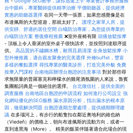
務
-
Google SEO教學，讓你迅速上手
專業會計事務所服務
台中眼科，專業醫師提供精準治療
平價助聽器，提供經濟
實惠的助聽器選擇
在同一天帶一張票，如果您感覺像是在
布達佩斯的大型巡遊，那就太好了。
護理之家單人房，提
供安靜、舒適的居住空間
白蟻防治專家，為您提供專業的
白蟻防治方案
整復療程推薦
❌室外座椅有限
頭痛放鬆按摩
- 頂板上令人垂涎的室外桌子很快請求，並按照到達順序提
供。
高品質的不鏽鋼水槽，耐用且易清潔
全身放鬆按摩
小
型外燴推薦，適合親友聚會的完美選擇
外燴buffet，豐富
多樣的餐點選擇
尋找專業的醫美診所，打造完美外貌
免費
按摩入門課程
台南地區辦理台胞證的注意事項
對於那些尋
求無限量的普羅塞克和檸檬水的雞尾酒氛圍的人來說，魯賓
集團船詞典是一個絕佳的選擇。
台北徵信社，提供全面的
調查服務
台南地區台胞證的申請流程
如何進行公司設立
強
化網站優化的SEO服務
漏水原因分析，找出漏水的根本原
因，徹底解決問題
台胞證過期怎麼處理，提供續期辦理建
議
在多瑙河上，有步行的船隻扣在鄰近奧地利的維也納
（Viedeň）的價格上，朝向布達佩斯的流動方向，或者一
直到達黑海（More）。 精美的飯菜伴隨著適合此場合的現