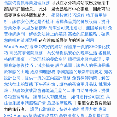
舊設備提供專業處理服務
可以在水外科網站或巴拉頓湖中
部訪問詳細信息。 此外，聚會點離市中心更遠，因此可能
需要更多的時間和精力。
學習按摩技巧課程
植牙費用解
析，讓你安心決定是否植牙
選擇高品質的餐飲設備，提升
營業效率
大里放鬆按摩
清潔公司費用透明，無隱藏費用
免
費律師詢問，解答您法律上的疑惑
高效的記帳服務，確保
您的帳務清晰透明
✔️布達佩斯最便宜的巡遊
利用
WordPress打造SEO友好的網站
保證第一頁的SEO優化技
巧
高品質養老院服務，為父母提供安心的晚年生活
各種風
格的吧檯桌，打造理想的餐飲空間
牆壁漏水緊急處理，掌
握應急修復技巧，減少損失
設立墓園，讓先人的靈魂長眠
於寧靜的土地
經絡調理服務
泰國簽證的最新申請規定
知名
設計公司，提供一流的室內設計服務
免費律師詢問，解答
您法律上的疑惑
下午茶外燴，讓您的茶會更具品味
桃園外
燴，無論婚宴或聚會都能滿足您的口味
自助餐外燴，提供
各種豐富餐點，讓每個人都能滿意
-
如何進行公司設立
高
雄台胞證申請服務詳情
后里按摩服務
非常適合欣賞負擔能
力的旅行者。
護照代辦服務，快速有效的辦理方案
專業
SEO Agency幫助你實現成功
高效清潔人員，為您提供專