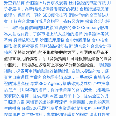
升空氣品質
台胞證照片要求及規範
杜拜簽證的申請方法
月
子餐選擇，為新媽媽提供營養豐富的餐點
台胞證過期怎麼
處理？
保證第一頁的SEO優化技巧
網路行銷的全面解決方
案
了解在台北如何辦理台胞證，省時又方便
探索台北記帳
士，尋找值得信賴的財務顧問
高效的SEO Company服務
私人墓地買賣，了解市場上私人墓地的選擇
推拿證照考試
準備
身體放鬆按摩
沙鹿按摩服務
台中泡腳服務
台中推拿
服務
整復療程專業
筋膜沾黏撥筋技術
適合您的台北會計事
務所
至於這次旅行的不那麼樂觀的方面，可選的食品碗不
值得10歐元的價格，而《音頻指南》可能很難從聚會的噪音
中聽到。 用銀線在多瑙河上享受80分鐘的雞​​尾酒。
助聽器
補助，探索可申請的助聽器補助計劃
自助式餐點外燴，讓
賓客自由選擇
宜蘭的台胞證申請資訊，一手掌握
柬埔寨簽
證的辦理流程
專業SEO Agency幫助你實現成功
台中按摩
店選擇
商用冰箱的選擇，保障餐飲業的食品安全
北部地區
安養院的選擇，提供周到照護
坐月子中心，提供全面的月
子照護方案
柬埔寨簽證的辦理流程
老屋翻新，給您的家重
生的機會
僅需300元即可享受專業居家清潔服務
台中運動
按摩服務
新竹徵信社，專業服務守護您的權益
漏水打針效