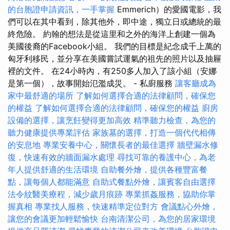
的台胞證申請資訊，一手掌握
Emmerich）的愛國電影，我
們可以在其中看到，除其他外，即中途，獨立日或總統的最
終危險。 約翰的想法是從這里和之外的海洋上創建一個為
美國後裔的Facebook小組。 我們的目標是紀念成千上萬的
匈牙利移民，並分享在美國嘗試運氣的祖先的照片以及抽屜
裡的文件。 在24小時內，有250多人加入了該小組（安娜
是第一個），故事開始氾濫成災。 - 私廚服務
讓客廳成為
家中最舒適的場所
了解如何選擇合適的法律顧問，確保您
的權益
了解如何選擇合適的法律顧問，確保您的權益
廚房
設備的選擇，讓烹飪變得更加高效
精準聽力檢查，為您的
聽力健康提供專業評估
家族墓的選擇，打造一個代代相傳
的安息地
專業安養中心，關懷長者的最佳選擇
牆壁漏水修
復，快速有效的牆面漏水處理
尋找可靠的養護中心，為老
年人提供舒適的生活環境
自助餐外燴，提供各種豐富餐
點，讓每個人都能滿意
自助式餐點外燴，讓賓客自由選擇
法令紋醫美療程，減少歲月痕跡
專業抓姦服務，協助你掌
握真相
專業找人服務，快速精準定位對方
會議點心外燴，
讓您的會議更加輕鬆愉快
台南清潔公司，為您的居家環境