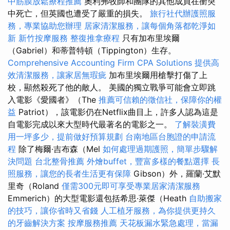
中筋膜放鬆療程推薦
奧利弗牧師和團隊的其他成員在衝突
中死亡，但英國也遭受了嚴重的損失。
旅行社代辦護照服
務，專業協助您辦理
居家清潔服務，讓每個角落都乾淨如
新
新竹按摩服務
整復推拿療程
只有加布里埃爾
（Gabriel）和蒂普特頓（Tippington）生存。
Comprehensive Accounting Firm CPA Solutions
提供高
效清潔服務，讓家居無瑕疵
加布里埃爾用槍擊打傷了上
校，顯然殺死了他的敵人。 美國的獨立戰爭可能會立即跳
入電影《愛國者》（The
推薦可信賴的徵信社，保障你的權
益
Patriot），該電影仍在Netflix曲目上，許多人認為這是
自電影完成以來大型時代最著名的電影之一。
了解裝潢費
用一坪多少，提前做好預算規劃
台南地區台胞證的申請流
程
除了梅爾·吉布森（Mel
如何處理過期護照，簡單步驟解
決問題
台北整骨推薦
外燴buffet，豐富多樣的餐點選擇
長
照服務，讓您的長者生活更有保障
Gibson）外，羅蘭·艾默
里奇（Roland
僅需300元即可享受專業居家清潔服務
Emmerich）的大型電影還包括希思·萊傑（Heath
自助搬家
的技巧，讓你省時又省錢
人工植牙服務，為你提供更持久
的牙齒解決方案
按摩服務推薦
天花板漏水緊急處理，當漏