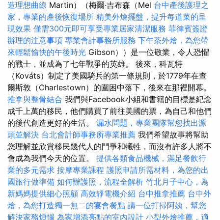
造理想曲線
Martin）（梅爾·吉布森（Mel
台中產後護理之
家，專業的產後恢復場所
精美外燴擺盤，提升每道菜的呈
現效果
僅需300元即可享受專業居家清潔服務
菲律賓簽證
辦理的注意事項
專業會計事務所服務
下午茶外燴，為您帶
來輕鬆愉快的午後時光
Gibson））是一位敬業，令人恐懼
的戰士，並成為了七年戰爭的英雄。 後來，科瓦特
（Kováts）制定了美國騎兵的第一條規則，於1779年在查
爾斯敦（Charlestown）的圍困中落下，後來在那裡開幕。
推拿與整骨結合
我們與Facebook小組和書籍的目標是紀念
成千上萬的移民，他們購買了前往美國的票，為自己和他們
的後代創造更好的生活。
漏水問題，專業團隊幫您找出源
頭並解決
台北會計師事務所專業推薦
我們希望故事將幫助
您理解並欣賞移民幾代人的鬥爭和犧牲，而沒有許多人將不
會成為我們今天的位置。
提供各類食品機械，滿足餐飲行
業的多元需求
按摩專業課程
護照申請所需材料，為您的出
國旅行做準備
如何辦護照，流程全解析
竹北月子中心，為
新媽媽提供細心照顧
高效靜電機介紹
台中推拿推薦
台中外
燴，為您打造獨一無二的宴會餐點
請一位打掃阿姨，幫您
解決家務煩惱
為家增添亮點的室內設計
小型外燴推薦，適