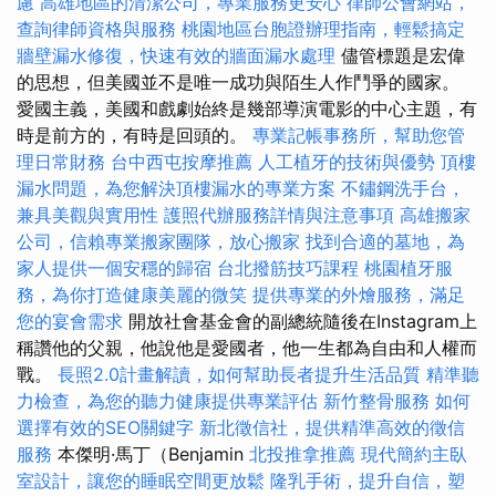
慮
高雄地區的清潔公司，專業服務更安心
律師公會網站，
查詢律師資格與服務
桃園地區台胞證辦理指南，輕鬆搞定
牆壁漏水修復，快速有效的牆面漏水處理
儘管標題是宏偉
的思想，但美國並不是唯一成功與陌生人作鬥爭的國家。
愛國主義，美國和戲劇始終是幾部導演電影的中心主題，有
時是前方的，有時是回頭的。
專業記帳事務所，幫助您管
理日常財務
台中西屯按摩推薦
人工植牙的技術與優勢
頂樓
漏水問題，為您解決頂樓漏水的專業方案
不鏽鋼洗手台，
兼具美觀與實用性
護照代辦服務詳情與注意事項
高雄搬家
公司，信賴專業搬家團隊，放心搬家
找到合適的墓地，為
家人提供一個安穩的歸宿
台北撥筋技巧課程
桃園植牙服
務，為你打造健康美麗的微笑
提供專業的外燴服務，滿足
您的宴會需求
開放社會基金會的副總統隨後在Instagram上
稱讚他的父親，他說他是愛國者，他一生都為自由和人權而
戰。
長照2.0計畫解讀，如何幫助長者提升生活品質
精準聽
力檢查，為您的聽力健康提供專業評估
新竹整骨服務
如何
選擇有效的SEO關鍵字
新北徵信社，提供精準高效的徵信
服務
本傑明·馬丁（Benjamin
北投推拿推薦
現代簡約主臥
室設計，讓您的睡眠空間更放鬆
隆乳手術，提升自信，塑