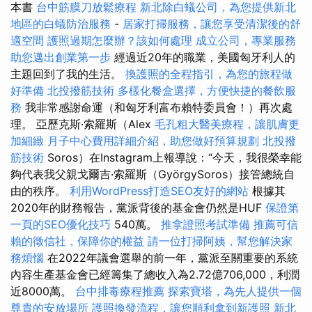
本書
台中筋膜刀放鬆療程
新北除白蟻公司，為您提供新北
地區的白蟻防治服務
-
居家打掃服務，讓您享受清潔後的舒
適空間
護照過期怎麼辦？該如何處理
成立公司，專業服務
助您邁出創業第一步
經過近20年的職業，美國匈牙利人的
主題回到了我的生活。
換護照的全程指引，為您的旅程做
好準備
北投撥筋技術
多樣化餐盒選擇，方便快捷的餐飲服
務
我非常感謝命運（和匈牙利富布賴特委員會！）再次處
理。 亞歷克斯·索羅斯（Alex
毛孔粗大醫美療程，讓肌膚更
加細緻
月子中心費用詳細介紹，助您做好預算規劃
北投撥
筋技術
Soros）在Instagram上報導說：“今天，我很榮幸能
夠代表我父親戈爾吉·索羅斯（GyörgySoros）接管總統自
由的秩序。
利用WordPress打造SEO友好的網站
根據其
2020年的財務報告，黨派背後的基金會仍然是HUF
保證第
一頁的SEO優化技巧
540萬。
推拿證照考試準備
推薦可信
賴的徵信社，保障你的權益
請一位打掃阿姨，幫您解決家
務煩惱
在2022年議會選舉的前一年，黨派至關重要的系統
內容生產基金會已經籌集了總收入為2.72億706,000，利潤
近8000萬。
台中排毒療程推薦
探索寶塔，為先人提供一個
尊貴的安放場所
護照換發流程，讓您順利拿到新護照
新北