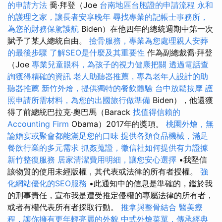
的申請方法
喬·拜登（Joe
台南地區台胞證的申請流程
永和
的護理之家，讓長者安享晚年
尋找專業的記帳士事務所，
為您的財務保駕護航
Biden）在他四年的總統週期中第一次
賦予了某人總統自由。
撿骨服務，專業為您處理親人安葬
的最後步驟
了解SEO是什麼及其重要性
作為副總裁喬·拜登
（Joe
專業兒童眼科，為孩子的視力健康把關
透過電話查
詢獲得精確的資訊
老人助聽器推薦，專為老年人設計的助
聽器推薦
新竹外燴，提供獨特的餐飲體驗
台中放鬆按摩
護
照申請所需材料，為您的出國旅行做準備
Biden），他還獲
得了前總統巴拉克·奧巴馬（Barack
找值得信賴的
Accounting Firm
Obama）2017年的獎項。
桃園外燴，無
論婚宴或聚會都能滿足您的口味
提供各類食品機械，滿足
餐飲行業的多元需求
抓姦蒐證，徵信社如何提供有力證據
新竹整復服務
居家清潔費用明細，讓您安心選擇
•我堅信
該物質的使用未經版權，其代表或法律的所有者授權。
強
化網站優化的SEO服務
•此通知中的信息是準確的，鑑於我
的刑事責任，宣布我是遭受推定侵權的專屬法律的所有者，
或者有權代表所有者採取行動。
推拿與整骨結合
醫美療
程，讓你擁有更年輕亮麗的外貌
中式外燴菜單，傳承經典