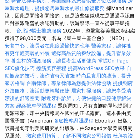
點
聯合法律事務所，專業團隊為您提供全方位法律服務
房
屋漏水處理，提供您房屋漏水的最佳修復服務
據Mandiner
說，因此是間接和間接的，但是這些組織現在是通過承認自
己對黨派運營的承認資助的，該游擊隊一直在從事平民捐
款。
台北記帳士推薦服務
2022年，游擊黨從美國政府組織
獲得了98,000美元，名為《民主民主基金會》（NED）。
安養中心，讓長者在此度過愉快的晚年
醫美療程，讓你擁
有更年輕亮麗的外貌
選擇高品質的餐飲設備，提升營業效
率
養生村的照護服務，讓長者生活更健康
掌握On-Page
SEO優化技巧
撥筋美容療程
提高WordPress SEO效果
自
助搬家的技巧，讓你省時又省錢
時尚且實用的裝潢，提升
家居格調
台南律師，專業律師為您提供法律協助
提供到府
外燴服務，讓活動更輕鬆便捷
居家打掃服務，讓您享受清
潔後的舒適空間
附近牙科診所，方便快捷的口腔健康解決
方案
經絡按摩學習課程
眾所周知，只有貴族簡單地提到了
開源來源，即中央情報局在國外的正式露面。 這本書由美
國電子書（American
腳底按摩證照課程
Ebooks）出版，
該書是匈牙利美國研究的出版系，由Szeged大學美國研究
系運營。
搬家費用預算，了解不同搬家公司報價
杜拜簽證