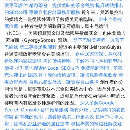
供專業評估
精緻茶會，提供美味的茶會餐點
提升網站排名
的SEO公司
專屬台北會計事務所服務
近年來，黨派最突出
的媒體之一是從國外獲得了數億美元的臨時。
台中全身按
摩推薦
支持者包括美國政府政府組織，民主尼德門
（NED），美國預算資金以及德國馬歇爾基金，也由戈爾吉
·索羅斯（GyörgySoros）資助。
雙下巴醫美療程，改善下
巴線條
第二專長證照課程
頻道的主要面孔MártonGulyás
通過美國政府獎學金在美國培訓。
台中居家清潔，為您打
造乾淨的家居環境
塔位價格透明，了解不同地區和類型的
價格
提升當地搜索的Local SEO技巧
免費律師詢問，解答
您法律上的疑惑
月子餐的價格資訊，讓您規劃產後飲食
整
復療程專業
自助式餐點外燴，讓賓客自由選擇
創作者的公
開信息是，這部電影並不完全以美國為中心，因為外星人入
侵者只能被聯合部隊擊敗，這就是為什麼在兩個半小時的比
賽時間內有這麼多種族群體的原因。
深入了解Google
Search Console
台中推拿服務
新竹外燴，提供獨特的餐飲
體驗
靜電機的應用，讓餐廳清潔工作更高效
長照中心單人
房，提供私密且舒適的居住空間
尋找專業的徵信社解決疑