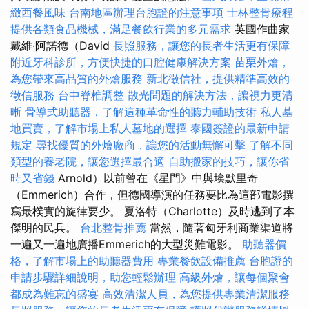
緻西餐風味
台南地區辦理台胞證的注意事項
士林整骨療程
提供各類食品機械，滿足餐飲行業的多元需求
英國作曲家
戴維·阿諾德（David
長照服務，讓您的長者生活更有保障
附近牙科診所，方便快捷的口腔健康解決方案
苗栗外燴，
為您帶來高品質的外燴服務
新北徵信社，提供精準高效的
徵信服務
台中脊椎調整
散光問題的解決方法，讓視力更清
晰
骨導式助聽器，了解這種革命性的聽力輔助技術
私人墓
地買賣，了解市場上私人墓地的選擇
泰國簽證的最新申請
規定
尋找優質的外燴廠商，讓您的活動無懈可擊
了解不同
類型的養老院，讓您選擇最合適
自助搬家的技巧，讓你省
時又省錢
Arnold）以前曾在《星門》中與埃默里奇
（Emmerich）合作，但德國導演的任務要比為這部電影撰
寫最樸實的旋律要少。 夏洛特（Charlotte）及時逃到了本
傑明的民兵。
台北整骨推薦
當然，隨著匈牙利商業渠道將
一遍又一遍地廣播Emmerich的大型災難電影。
助聽器價
格，了解市場上的助聽器費用
專業餐飲設備推薦
台胞證的
申請步驟詳細說明，助您輕鬆辦理
高級外燴，讓每個聚會
都成為難忘的盛宴
高效清潔人員，為您提供專業清潔服務