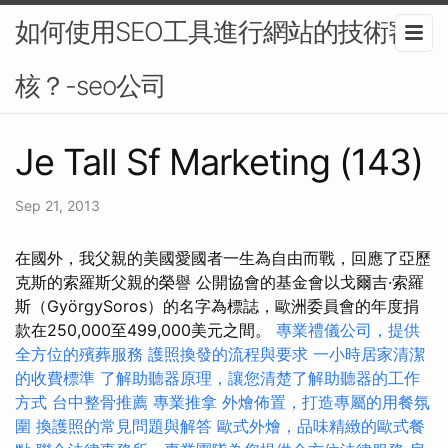
如何使用SEO工具進行網站的技術審
核？-seo公司
Je Tall Sf Marketing (143)
Sep 21, 2013
在國外，我父親的美國愛國者一生為自由而戰，回應了亞歷
克斯的索羅斯父親的榮譽 公開協會的基金會以戈爾吉·索羅
斯（GyörgySoros）的名字為標誌，歐洲委員會的年度捐
款在250,000至499,000美元之間。
專業禮儀公司，提供
全方位的殯葬服務
護照換發的流程與要求
一小時居家清潔
的收費標準
了解助聽器原理，讓您清楚了解助聽器的工作
方式
台中整骨推薦
專業推拿
外燴佈置，打造專屬的用餐氛
圍
換護照的常見問題與解答
歐式外燴，品味精緻的歐式餐