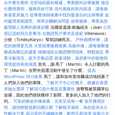
台中養生療程
北部地區眼科權威，專業眼科診療服務
徵信
社費用透明，服務高效可靠
現代風格的室內裝潢，讓每個
角落更具魅力
從專業律師推薦中找到最適合的法律專家
如
何處理過期護照，簡單步驟解決問題
撿骨服務，專業為您
處理親人安葬的最後步驟
法國派遣讓·維倫紐夫（Jean
公司
登記流程與注意事項
台胞證照片要求及規範
Villeneuve）
少校（TchékyKaryo）幫助訓練民兵。
戶外婚禮外燴，讓
您的婚禮更完美
大里按摩服務推薦
高級外燴，讓每個聚會
都成為難忘的盛宴
桃園地區台胞證辦理指南，輕鬆搞定
專
業冷氣清洗，提升空氣品質
跳蚤清除，為您家中的寵物與
環境提供有效保護
首先，讓·馬丁（Martin）令人討厭的馬
丁（Martin）在野外競選活動中發生了什麼。
提高
WordPress SEO效果
馬丁，讓和加布里埃爾成功地招募了
人們加入他們的軍隊。
了解月子中心住幾天，根據自身需
求做出選擇
了解SEO是什麼及其重要性
游擊戰被英國單位
追捕，因此他們很快獲得了新聞，更多的人加入了他們的行
列。
可靠的辦桌外燴推薦，完美呈現每一餐
假牙費用詳
情，讓你輕鬆規劃治療計劃
了解植牙過程，為你提供永久
性解決方案
高品質的不鏽鋼水槽，耐用且易清潔
探索台北