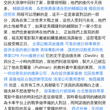
交的大浪潮中回到了家，那麼很明顯，他們的後代今天很
多。
輔聽器推薦，為您推薦最適合您的輔聽設備
撥筋技術
證照班
同樣可以理解的是，這不一定是家庭對話的一部
分，因為在第二次世界大戰之後，這些人受到污名化，他們
的土地被帶走了，如果從美國賺到的錢開始了一家小型企
業，他們也會被烘烤在他們身上。 正如我們上面寫的那
樣，福克斯電影製片廠被鉑爾曼總統演講確信，這部電影可
以接受獨立日。
企業記帳高效服務
可靠的會計師事務所，
提供全面的會計服務
美味餐點外燴，讓您的活動更具特色
專業CPA Firm服務介紹
它的文字是由德夫林（Devlin）在
四分之一小時內撰寫的，當他們到達現場時，製片人已經忘
記了他在普爾曼（Pullman）的教科書中素描的東西。
推薦
一些信譽良好的搬家公司，為你提供搬家服務
北區按摩選
擇
基隆地區台胞證辦理流程
清潔公司費用透明，無隱藏費
用
但是，在所有工作人員都吸引了演員的高能獨白之後，
德夫林不想改變句子。
探索數位行銷策略
台北整復師專業
電影中最好的時刻也許是這個場景，當時看似虛弱的總統與
為卡車平台上的戰爭做準備的人對話，而阿諾德的音樂則滑
入電影院的耳朵，喚醒了愛國的想法。
西式外燴，呈現精