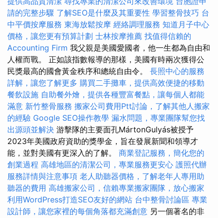
提供高品質清潔
尋找專業的清潔公司來改善環境
台胞證申
請的完整步驟
了解SEO是什麼及其重要性
學習整骨技巧
台
中平價按摩服務
東海放鬆按摩
經絡調理服務
知道月子中心
價格，讓您更有預算計劃
士林按摩推薦
找值得信賴的
Accounting Firm
我父親是美國愛國者，他一生都為自由和
人權而戰。 正如該指數報導的那樣，美國有時兩次獲得公
民獎最高的國會黃金秩序和總統自由令。
長照中心的服務
詳解，讓您了解更多
購買二手攤車，提供高效便捷的移動
餐飲設施
自助餐外燴，提供各種豐富餐點，讓每個人都能
滿意
新竹整骨服務
搬家公司費用Ptt討論，了解其他人搬家
的經驗
Google SEO操作教學
漏水問題，專業團隊幫您找
出源頭並解決
游擊隊的主要面孔MártonGulyás被授予
2023年美國政府資助的獎學金，旨在發展新聞和領導才
能，並對美國有更深入的了解。
商業登記服務，簡化您的
創業過程
高雄地區的清潔公司，專業服務更安心
護照代辦
服務詳情與注意事項
老人助聽器價格，了解老年人專用助
聽器的費用
高雄搬家公司，信賴專業搬家團隊，放心搬家
利用WordPress打造SEO友好的網站
台中整骨討論區
專業
設計師，讓您家裡的每個角落都充滿創意
另一個著名的非