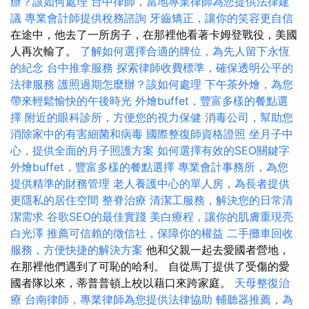
辦？該如何處理
台中律師，當地專業律師為您提供法律建
議
專業會計師提供稅務諮詢
牙齒矯正，讓你的笑容更自信
在途中，他去了一所房子，在那裡他看著卡姆登戰役，美國
人再次輸了。
了解如何選擇合適的牌位，為先人留下永恆
的紀念
台中推拿服務
探索律師收費標準，確保透明公平的
法律服務
護照過期怎麼辦？該如何處理
下午茶外燴，為您
帶來輕鬆愉快的午後時光
外燴buffet，豐富多樣的餐點選
擇
附近的眼科診所，方便您的視力保健
消毒公司，幫助您
消除家中的有害細菌和病毒
國際整復師資格證照
坐月子中
心，提供全面的月子照護方案
如何選擇有效的SEO關鍵字
外燴buffet，豐富多樣的餐點選擇
專業會計事務所，為您
提供精準的財務管理
老人養護中心的單人房，為長者提供
更隱私的居住空間
整脊治療
清潔工服務，解決您的日常清
潔需求
谷歌SEO的最佳實踐
美白療程，讓你的肌膚重現亮
白光澤
推薦可信賴的徵信社，保障你的權益
二手攤車回收
服務，方便快捷的解決方案
他和父親一起去愛國者營地，
在那裡他們遇到了可恥的哈利。 自從馬丁提供了受傷的愛
國者隊以來，蒂普普頓上校以藉口來跨家庭。
天母整復治
療
台南律師，專業律師為您提供法律協助
輔聽器推薦，為