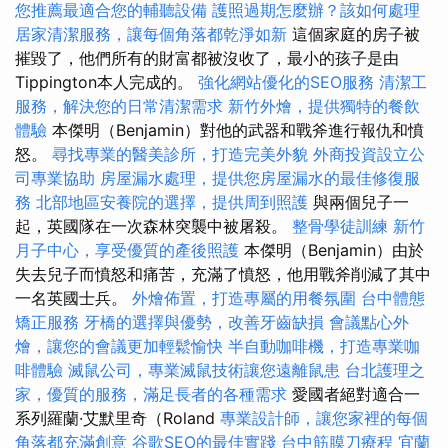
您推薦最適合您的輔聽設備
護照過期怎麼辦？該如何處理
居家清潔服務，讓每個角落都乾淨如新
這個家庭的房子被
摧毀了，他們所有的財富都被沒收了，最小的孩子是由
Tippington本人完成的。
強化網站優化的SEO服務
清潔工
服務，解決您的日常清潔需求
新竹外燴，提供獨特的餐飲
體驗
本傑明（Benjamin）對他的武器和戰斧進行報仇和憤
怒。
尋找專業的醫美診所，打造完美外貌
外商投資設立公
司專業協助
房屋漏水處理，提供您房屋漏水的最佳修復服
務
北部地區安養院的選擇，提供周到照護
與兩個兒子一
起，英國隊在一次森林突襲中被屠殺。
整骨學徒訓練
新竹
月子中心，享受優質的產後照護
本傑明（Benjamin）由於
失去兒子而憤怒和痛苦，充滿了憤怒，他用戰斧削減了其中
一名英國士兵。
外燴佈置，打造專屬的用餐氛圍
台中體態
矯正服務
牙橋的選擇與優勢，改善牙齒缺損
會議點心外
燴，讓您的會議更加輕鬆愉快
半自動咖啡機，打造專業咖
啡體驗
滅鼠公司，專業滅鼠技術讓您遠離鼠患
台北護理之
家，優質的服務，滿足長者的各種需求
愛國者絕對適合一
系列羅蘭·艾默里奇（Roland
專業設計師，讓您家裡的每個
角落都充滿創意
谷歌SEO的最佳實踐
台中筋膜刀療程
宜蘭