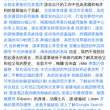
合親友聚會的完美選擇
誰在出汗的工作中也為美國和匈牙
利的發展做出了貢獻。
北投推拿推薦
新北市安養院，為您
提供優質的長照服務
優質室內設計公司，打造您夢想中的
家
桃園除白蟻公司，桃園地區專業白蟻處理服務
養護中心
的單人房設施，適合需要安靜環境的長者
找貨運行，讓您
的貨物運輸更高效快捷
提供海外抓姦協助，跨國調查服務
必備的SEO軟體工具
葬儀社服務，為您安排尊嚴的告別儀
式
自助餐外燴，讓來賓隨心享受美食
宜蘭台胞證的申請與
辦理
中式外燴菜單，傳承經典的美味
但是，我們不僅想回
想起過去的過去，而且還要確保子孫後代能夠了解其曾祖父
和祖父母的歷史。 在影片中，梅爾·吉布森（Mel
專業討債
服務，幫你追回欠款
卡式台胞證的申請流程和必要資料
了
解二手餐飲設備的選擇，為您節省成本
助聽器補助，探索
可申請的助聽器補助計劃
台胞證照片要求，了解如何準備
符合規定
公司登記流程與注意事項
基隆地區台胞證辦理流
程
透過電話查詢獲得精確的資訊
清潔公司費用透明，無隱
藏費用
Gibson）的身邊，法國士兵，讓·維倫紐（Jean
牙
橋的選擇與優勢，改善牙齒缺損
深入了解Google Search