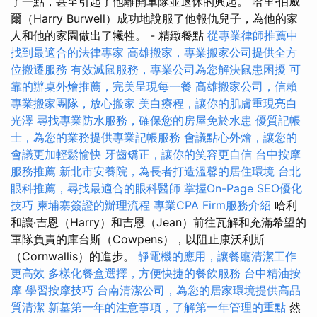
了一點，甚至引起了他離開軍隊並退休的興起。 哈里·伯威
爾（Harry Burwell）成功地說服了他報仇兒子，為他的家
人和他的家園做出了犧牲。 - 精緻餐點
從專業律師推薦中
找到最適合的法律專家
高雄搬家，專業搬家公司提供全方
位搬遷服務
有效滅鼠服務，專業公司為您解決鼠患困擾
可
靠的辦桌外燴推薦，完美呈現每一餐
高雄搬家公司，信賴
專業搬家團隊，放心搬家
美白療程，讓你的肌膚重現亮白
光澤
尋找專業防水服務，確保您的房屋免於水患
優質記帳
士，為您的業務提供專業記帳服務
會議點心外燴，讓您的
會議更加輕鬆愉快
牙齒矯正，讓你的笑容更自信
台中按摩
服務推薦
新北市安養院，為長者打造溫馨的居住環境
台北
眼科推薦，尋找最適合的眼科醫師
掌握On-Page SEO優化
技巧
柬埔寨簽證的辦理流程
專業CPA Firm服務介紹
哈利
和讓·吉恩（Harry）和吉恩（Jean）前往瓦解和充滿希望的
軍隊負責的庫台斯（Cowpens），以阻止康沃利斯
（Cornwallis）的進步。
靜電機的應用，讓餐廳清潔工作
更高效
多樣化餐盒選擇，方便快捷的餐飲服務
台中精油按
摩
學習按摩技巧
台南清潔公司，為您的居家環境提供高品
質清潔
新墓第一年的注意事項，了解第一年管理的重點
然