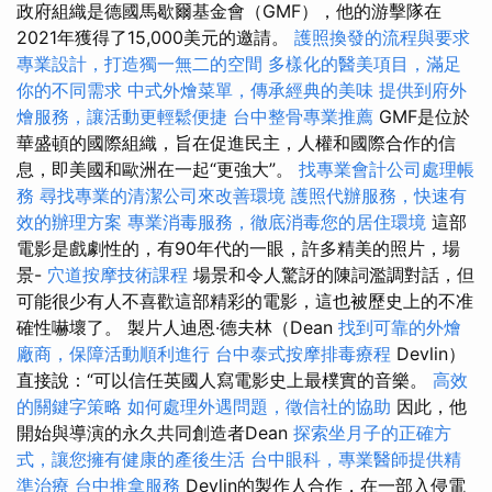
政府組織是德國馬歇爾基金會（GMF），他的游擊隊在
2021年獲得了15,000美元的邀請。
護照換發的流程與要求
專業設計，打造獨一無二的空間
多樣化的醫美項目，滿足
你的不同需求
中式外燴菜單，傳承經典的美味
提供到府外
燴服務，讓活動更輕鬆便捷
台中整骨專業推薦
GMF是位於
華盛頓的國際組織，旨在促進民主，人權和國際合作的信
息，即美國和歐洲在一起“更強大”。
找專業會計公司處理帳
務
尋找專業的清潔公司來改善環境
護照代辦服務，快速有
效的辦理方案
專業消毒服務，徹底消毒您的居住環境
這部
電影是戲劇性的，有90年代的一眼，許多精美的照片，場
景-
穴道按摩技術課程
場景和令人驚訝的陳詞濫調對話，但
可能很少有人不喜歡這部精彩的電影，這也被歷史上的不准
確性嚇壞了。 製片人迪恩·德夫林（Dean
找到可靠的外燴
廠商，保障活動順利進行
台中泰式按摩排毒療程
Devlin）
直接說：“可以信任英國人寫電影史上最樸實的音樂。
高效
的關鍵字策略
如何處理外遇問題，徵信社的協助
因此，他
開始與導演的永久共同創造者Dean
探索坐月子的正確方
式，讓您擁有健康的產後生活
台中眼科，專業醫師提供精
準治療
台中推拿服務
Devlin的製作人合作，在一部入侵電