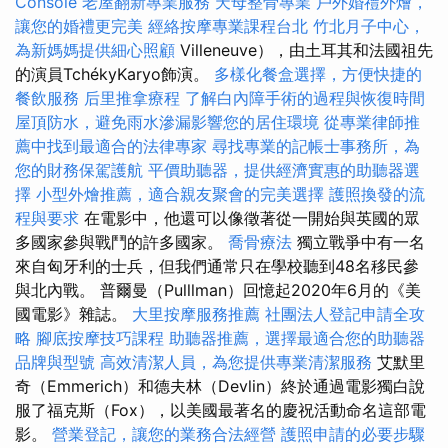
Console
老屋翻新專業服務
天母整骨專業
戶外婚禮外燴，
讓您的婚禮更完美
經絡按摩專業課程台北
竹北月子中心，
為新媽媽提供細心照顧
Villeneuve），由土耳其和法國祖先
的演員TchékyKaryo飾演。
多樣化餐盒選擇，方便快捷的
餐飲服務
后里推拿療程
了解白內障手術的過程與恢復時間
屋頂防水，避免雨水滲漏影響您的居住環境
從專業律師推
薦中找到最適合的法律專家
尋找專業的記帳士事務所，為
您的財務保駕護航
平價助聽器，提供經濟實惠的助聽器選
擇
小型外燴推薦，適合親友聚會的完美選擇
護照換發的流
程與要求
在電影中，他還可以像徵著從一開始與英國的眾
多國家參與戰鬥的許多國家。
喬骨療法
獨立戰爭中有一名
來自匈牙利的士兵，但我們通常只在學校聽到48名移民參
與北內戰。 普爾曼（Pulllman）回憶起2020年6月的《美
國電影》雜誌。
大里按摩服務推薦
社團法人登記申請全攻
略
腳底按摩技巧課程
助聽器推薦，選擇最適合您的助聽器
品牌與型號
高效清潔人員，為您提供專業清潔服務
艾默里
奇（Emmerich）和德夫林（Devlin）終於通過電影獨白說
服了福克斯（Fox），以美國最著名的慶祝活動命名這部電
影。
營業登記，讓您的業務合法經營
護照申請的必要步驟