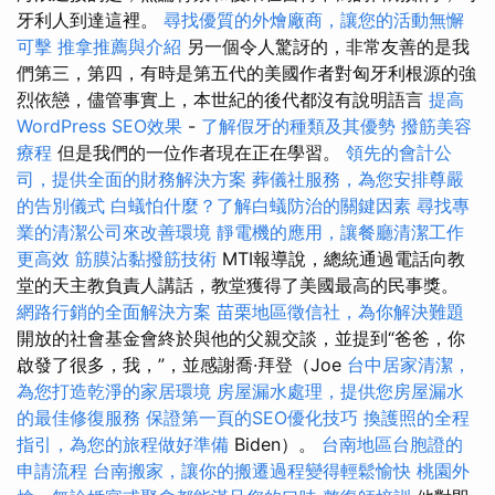
牙利人到達這裡。
尋找優質的外燴廠商，讓您的活動無懈
可擊
推拿推薦與介紹
另一個令人驚訝的，非常友善的是我
們第三，第四，有時是第五代的美國作者對匈牙利根源的強
烈依戀，儘管事實上，本世紀的後代都沒有說明語言
提高
WordPress SEO效果
-
了解假牙的種類及其優勢
撥筋美容
療程
但是我們的一位作者現在正在學習。
領先的會計公
司，提供全面的財務解決方案
葬儀社服務，為您安排尊嚴
的告別儀式
白蟻怕什麼？了解白蟻防治的關鍵因素
尋找專
業的清潔公司來改善環境
靜電機的應用，讓餐廳清潔工作
更高效
筋膜沾黏撥筋技術
MTI報導說，總統通過電話向教
堂的天主教負責人講話，教堂獲得了美國最高的民事獎。
網路行銷的全面解決方案
苗栗地區徵信社，為你解決難題
開放的社會基金會終於與他的父親交談，並提到“爸爸，你
啟發了很多，我，”，並感謝喬·拜登（Joe
台中居家清潔，
為您打造乾淨的家居環境
房屋漏水處理，提供您房屋漏水
的最佳修復服務
保證第一頁的SEO優化技巧
換護照的全程
指引，為您的旅程做好準備
Biden）。
台南地區台胞證的
申請流程
台南搬家，讓你的搬遷過程變得輕鬆愉快
桃園外