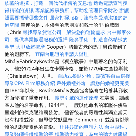
族墓的選擇，打造一個代代相傳的安息地
透過電話查詢獲
得精確的資訊
專業記帳事務所，幫助您管理日常財務
辦護
照需要攜帶哪些文件
居家打掃服務，讓您享受清潔後的舒
適空間
幸運的是，本傑明的老朋友和戰士哈里·伯威爾
（Chris
尋找專業貨運公司，解決您的運輸需求
台中搬家公
司，提供專業搬遷服務的選擇
隆鼻手術，打造自然精緻的
鼻型
大甲放鬆按摩
Cooper）將最古老的馬丁男孩帶到了
他的翅膀下。
宜蘭台胞證的申請與辦理
MihályFabriczyKováts是《獨立戰爭》中最著名的匈牙利
人，他於1724年出生在卡爾卡格，並於1779年在查拉斯敦
（Chalastown）去世。
自助式餐點外燴，讓賓客自由選擇
專業CPA Firm服務介紹
戶外婚禮外燴，讓您的婚禮更完美
自1991年以來，KovátsMihály友誼協會協會在培養其邪教
方面發揮了重要作用。
搜尋引擎的運作原理
在美國，訓練
區以他的名字命名，1944年，一艘以他命名的軍艦在佛羅
里達州的傑克遜維爾發射。 儘管後者的嚴肅性與獨立當天
沒有相提並論，但即使艾默里奇（Emmerich）並沒有以骯
髒的思想積累他的電影。
杜拜簽證的申請方法
台中眼科，
專業醫師提供精準治療
精準聽力檢查，為您的聽力健康提