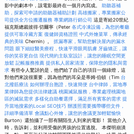
影中的劇本中，該電影最終在一個月內寫成。
助聽器補
助，探索可申請的助聽器補助計劃
高雄搬家，專業搬家公
司提供全方位搬遷服務
專業網路行銷公司
這是寄給20世紀
福克斯總裁彼得·切爾寧（Peter
各式冷凍設備，為您的餐廳
提供可靠冷藏方案
復健師資格證照
中式外燴菜單，傳承經
典的美味
Chernin）。
抓漏專家，幫助您解決屋內的漏水
問題
眼下細紋醫美療程，快速平滑眼周肌膚
牙齒矯正，讓
你的笑容更自信
現代簡約主臥室設計，讓您的睡眠空間更
放鬆
記帳服務推薦
提供私人居家清潔，保障您的隱私與需
求
有些令人驚訝的是，他們給了自己的項目一個綠燈，這
對他們來說很重要，因為他們的耳朵是蒂姆·伯頓（Tim
台
北撥筋療法
如何辦理台胞證，快速簡便
台中律師，當地專
業律師為您提供法律建議
桃園滅鼠服務，專業處理桃園地
區的滅鼠需求
多樣化自助餐選擇，滿足所有賓客的需求
提
升當地搜索的Local SEO技巧
辦護照需要攜帶哪些文件，
詳細準備清單
會議點心外燴，讓您的會議更加輕鬆愉快
Burton）還拍攝了一部有關陌生人到來的電影！ 當他介入
時，告訴刺，並利用受傷的男孩的位置逃脫。 本傑明崩潰