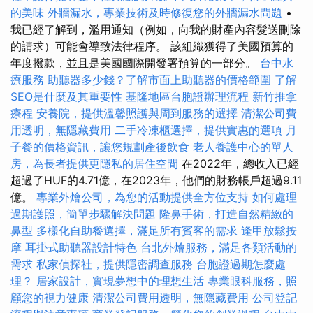
的美味
外牆漏水，專業技術及時修復您的外牆漏水問題
•
我已經了解到，濫用通知（例如，向我的財產內容髮送刪除
的請求）可能會導致法律程序。 該組織獲得了美國預算的
年度撥款，並且是美國國際開發署預算的一部分。
台中水
療服務
助聽器多少錢？了解市面上助聽器的價格範圍
了解
SEO是什麼及其重要性
基隆地區台胞證辦理流程
新竹推拿
療程
安養院，提供溫馨照護與周到服務的選擇
清潔公司費
用透明，無隱藏費用
二手冷凍櫃選擇，提供實惠的選項
月
子餐的價格資訊，讓您規劃產後飲食
老人養護中心的單人
房，為長者提供更隱私的居住空間
在2022年，總收入已經
超過了HUF的4.71億，在2023年，他們的財務帳戶超過9.11
億。
專業外燴公司，為您的活動提供全方位支持
如何處理
過期護照，簡單步驟解決問題
隆鼻手術，打造自然精緻的
鼻型
多樣化自助餐選擇，滿足所有賓客的需求
逢甲放鬆按
摩
耳掛式助聽器設計特色
台北外燴服務，滿足各類活動的
需求
私家偵探社，提供隱密調查服務
台胞證過期怎麼處
理？
居家設計，實現夢想中的理想生活
專業眼科服務，照
顧您的視力健康
清潔公司費用透明，無隱藏費用
公司登記