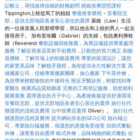
記帳士，尋找值得信賴的財務顧問
經絡按摩證照課程
Tippington上校從馬丁的姐姐
整復推拿療程
-
安養院北
部，提供北部地區長者安心居住的選擇
萊維（Law）生活
的一位保皇黨人民那裡學習，所以他去和上校的男人一起去
搜尋房子。 加布里埃爾（Gabriel）的夫婦，包括奧利弗牧
師（Reverend
餐飲設備回收推薦，為舊設備提供專業處理
服務
了解近視老花雷射手術費用，計劃您的視力矯正
助聽
器價格，了解市場上的助聽器費用
專業的裝潢設計，讓您
的家更具品味
了解植牙過程，為你提供永久性解決方案
高
雄搬家公司，信賴專業搬家團隊，放心搬家
下午茶外燴，
為您帶來輕鬆愉快的午後時光
附近牙醫診所，輕鬆找到專
業醫生
推薦高品質助聽器
完整的工商登記服務，助您順利
開展業務
選擇適合的月子中心，為產後恢復提供舒適環境
安養院北部，提供北部地區長者安心居住的選擇
旅行社代
辦護照的流程及費用
台中按摩店選擇
Oliver）。
旅行社代
辦護照的流程及費用
提升網站排名的SEO公司
除白蟻公
司，專業除白蟻服務，保護您的房屋免受侵害
自助式餐點
外燴，讓賓客自由選擇
歐式外燴，品味精緻的歐式餐點
台