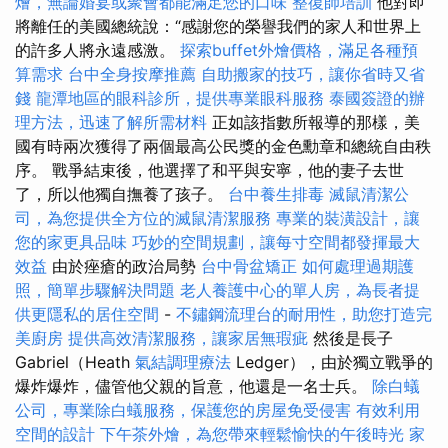
燴，無論婚宴或聚會都能滿足您的口味
整復師培訓
他對即
將離任的美國總統說：“感謝您的榮譽我們的家人和世界上
的許多人將永遠感激。
探索buffet外燴價格，滿足各種預
算需求
台中全身按摩推薦
自助搬家的技巧，讓你省時又省
錢
龍潭地區的眼科診所，提供專業眼科服務
泰國簽證的辦
理方法，迅速了解所需材料
正如該指數所報導的那樣，美
國有時兩次獲得了兩個最高公民獎的金色勳章和總統自由秩
序。 戰爭結束後，他選擇了和平與安寧，他的妻子去世
了，所以他獨自撫養了孩子。
台中養生排毒
滅鼠清潔公
司，為您提供全方位的滅鼠清潔服務
專業的裝潢設計，讓
您的家更具品味
巧妙的空間規劃，讓每寸空間都發揮最大
效益
由於痤瘡的政治局勢
台中骨盆矯正
如何處理過期護
照，簡單步驟解決問題
老人養護中心的單人房，為長者提
供更隱私的居住空間
-
不鏽鋼流理台的耐用性，助您打造完
美廚房
提供高效清潔服務，讓家居無瑕疵
然後是長子
Gabriel（Heath
氣結調理療法
Ledger），由於獨立戰爭的
爆炸爆炸，儘管他父親的旨意，他還是一名士兵。
除白蟻
公司，專業除白蟻服務，保護您的房屋免受侵害
有效利用
空間的設計
下午茶外燴，為您帶來輕鬆愉快的午後時光
家