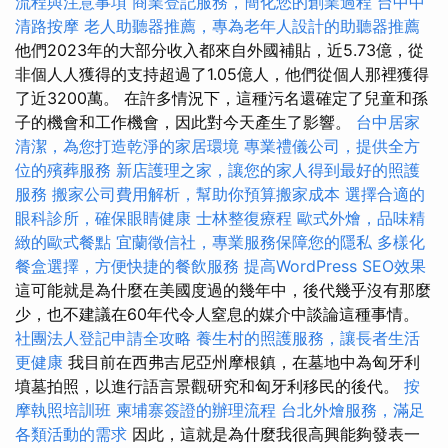
流程與注意事項
商業登記服務，簡化您的創業過程
台中中
清路按摩
老人助聽器推薦，專為老年人設計的助聽器推薦
他們2023年的大部分收入都來自外國補貼，近5.73億，從
非個人人獲得的支持超過了1.05億人，他們從個人那裡獲得
了近3200萬。 在許多情況下，這種污名還確定了兒童和孫
子的機會和工作機會，因此對今天產生了影響。
台中居家
清潔，為您打造乾淨的家居環境
專業禮儀公司，提供全方
位的殯葬服務
新店護理之家，讓您的家人得到最好的照護
服務
搬家公司費用解析，幫助你預算搬家成本
選擇合適的
眼科診所，確保眼睛健康
士林整復療程
歐式外燴，品味精
緻的歐式餐點
宜蘭徵信社，專業服務保障您的隱私
多樣化
餐盒選擇，方便快捷的餐飲服務
提高WordPress SEO效果
這可能就是為什麼在美國度過的幾年中，後代幾乎沒有那麼
少，也不建議在60年代令人窒息的媒介中談論這種事情。
社團法人登記申請全攻略
養生村的照護服務，讓長者生活
更健康
我目前在西弗吉尼亞州摩根鎮，在墓地中為匈牙利
墳墓拍照，以進行語言景觀研究和匈牙利移民的後代。
按
摩執照培訓班
柬埔寨簽證的辦理流程
台北外燴服務，滿足
各類活動的需求
因此，這就是為什麼我很高興能夠發表一