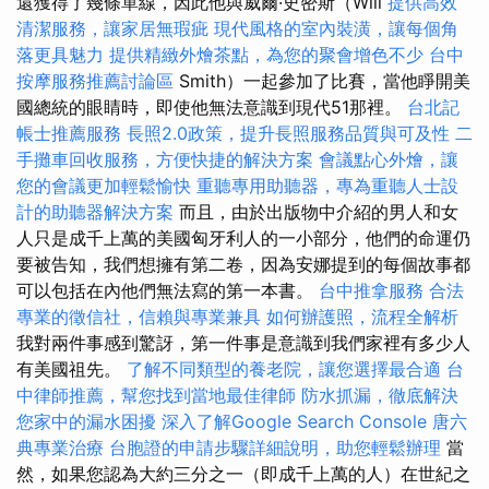
還獲得了幾條單線，因此他與威爾·史密斯（Will
提供高效
清潔服務，讓家居無瑕疵
現代風格的室內裝潢，讓每個角
落更具魅力
提供精緻外燴茶點，為您的聚會增色不少
台中
按摩服務推薦討論區
Smith）一起參加了比賽，當他睜開美
國總統的眼睛時，即使他無法意識到現代51那裡。
台北記
帳士推薦服務
長照2.0政策，提升長照服務品質與可及性
二
手攤車回收服務，方便快捷的解決方案
會議點心外燴，讓
您的會議更加輕鬆愉快
重聽專用助聽器，專為重聽人士設
計的助聽器解決方案
而且，由於出版物中介紹的男人和女
人只是成千上萬的美國匈牙利人的一小部分，他們的命運仍
要被告知，我們想擁有第二卷，因為安娜提到的每個故事都
可以包括在內他們無法寫的第一本書。
台中推拿服務
合法
專業的徵信社，信賴與專業兼具
如何辦護照，流程全解析
我對兩件事感到驚訝，第一件事是意識到我們家裡有多少人
有美國祖先。
了解不同類型的養老院，讓您選擇最合適
台
中律師推薦，幫您找到當地最佳律師
防水抓漏，徹底解決
您家中的漏水困擾
深入了解Google Search Console
唐六
典專業治療
台胞證的申請步驟詳細說明，助您輕鬆辦理
當
然，如果您認為大約三分之一（即成千上萬的人）在世紀之