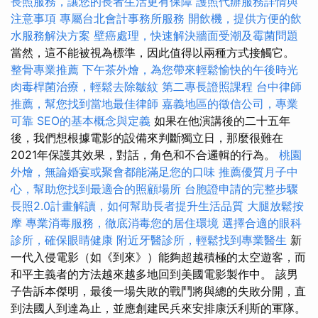
長照服務，讓您的長者生活更有保障
護照代辦服務詳情與
注意事項
專屬台北會計事務所服務
開飲機，提供方便的飲
水服務解決方案
壁癌處理，快速解決牆面受潮及霉菌問題
當然，這不能被視為標準，因此值得以兩種方式接觸它。
整骨專業推薦
下午茶外燴，為您帶來輕鬆愉快的午後時光
肉毒桿菌治療，輕鬆去除皺紋
第二專長證照課程
台中律師
推薦，幫您找到當地最佳律師
嘉義地區的徵信公司，專業
可靠
SEO的基本概念與定義
如果在他演講後的二十五年
後，我們想根據電影的設備來判斷獨立日，那麼很難在
2021年保護其效果，對話，角色和不合邏輯的行為。
桃園
外燴，無論婚宴或聚會都能滿足您的口味
推薦優質月子中
心，幫助您找到最適合的照顧場所
台胞證申請的完整步驟
長照2.0計畫解讀，如何幫助長者提升生活品質
大腿放鬆按
摩
專業消毒服務，徹底消毒您的居住環境
選擇合適的眼科
診所，確保眼睛健康
附近牙醫診所，輕鬆找到專業醫生
新
一代入侵電影（如《到來》）能夠超越積極的太空遊客，而
和平主義者的方法越來越多地回到美國電影製作中。 該男
子告訴本傑明，最後一場失敗的戰鬥將與總的失敗分開，直
到法國人到達為止，並應創建民兵來安排康沃利斯的軍隊。