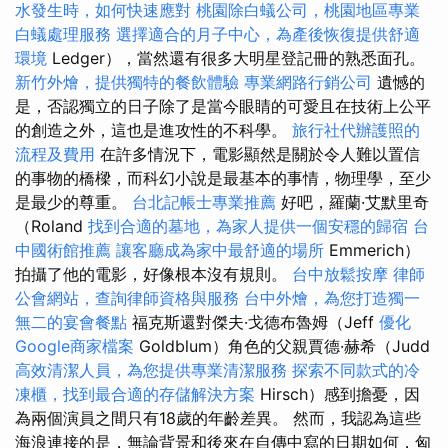
水發生時，如何快速應對
桃園除白蟻公司，桃園地區專業
白蟻處理服務
選擇適合的月子中心，為產後恢復提供舒適
環境
Ledger），當然還有很多大明星登記冊的熟悉面孔。
新竹外燴，提供獨特的餐飲體驗
專業網路行銷公司
遺憾的
是，否認獨立的日子除了是當今眼睛的可愛且在技術上公平
的創造之外，這也是進攻性的不科學。
旅行社代辦護照的
流程及費用
在許多情況下，電影顯然是關於令人難以置信
的事物的橋樑，而科幻小說是最基本的事情，物理學，至少
是最少的尊重。
台北記帳士專業推薦
好吧，羅蘭·艾默里奇
（Roland
找到合適的墓地，為家人提供一個安穩的歸宿
台
中國術館推薦
讓客廳成為家中最舒適的場所
Emmerich）
拍攝了他的電影，好像根本沒有規則。
台中放鬆按摩
律師
公會網站，查詢律師資格與服務
台中外燴，為您打造獨一
無二的宴會餐點
福克斯還對傑夫·戈德布魯姆（Jeff
優化
Google商家檔案
Goldblum）角色的父親賈德·赫希（Judd
高效清潔人員，為您提供專業清潔服務
探索不同款式的冷
凍櫃，找到最合適的存儲解決方案
Hirsch）感到擔憂，因
為兩個演員之間只有18歲的年齡差異。 然而，我認為這些
海浪連接的是，無論背景和後來在自傳中寫的日期如何，匈