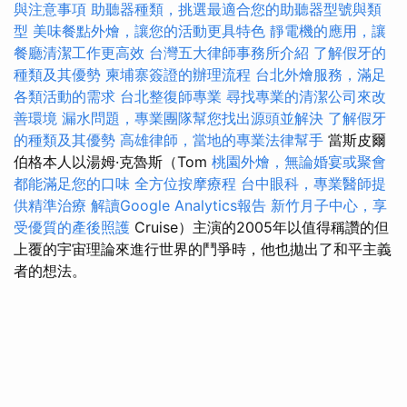
與注意事項
助聽器種類，挑選最適合您的助聽器型號與類
型
美味餐點外燴，讓您的活動更具特色
靜電機的應用，讓
餐廳清潔工作更高效
台灣五大律師事務所介紹
了解假牙的
種類及其優勢
柬埔寨簽證的辦理流程
台北外燴服務，滿足
各類活動的需求
台北整復師專業
尋找專業的清潔公司來改
善環境
漏水問題，專業團隊幫您找出源頭並解決
了解假牙
的種類及其優勢
高雄律師，當地的專業法律幫手
當斯皮爾
伯格本人以湯姆·克魯斯（Tom
桃園外燴，無論婚宴或聚會
都能滿足您的口味
全方位按摩療程
台中眼科，專業醫師提
供精準治療
解讀Google Analytics報告
新竹月子中心，享
受優質的產後照護
Cruise）主演的2005年以值得稱讚的但
上覆的宇宙理論來進行世界的鬥爭時，他也拋出了和平主義
者的想法。