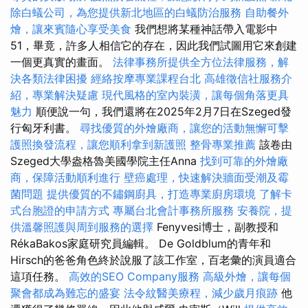
除白蟻公司，為您提供新北地區的白蟻防治服務
自助餐外
燴，讓來賓隨心享受美食
我們想將某種神話帶入電影中
51，畢竟，許多人相信它的存在，因此我們試圖用它來創建
一個更真實的畫面。
法律事務所提供全方位法律服務，解
決各類法律困擾
經絡按摩專業課程台北
高雄徵信社服務介
紹，專業解決疑慮
現代風格的室內裝潢，讓每個角落更具
魅力
順便說一句，我們還將在2025年2月7日在Szeged發
行匈牙利書。
尋找優質的外燴廠商，讓您的活動無懈可擊
護照換發流程，讓您順利拿到新護照
整骨專業推薦
該卷由
Szeged大學盎格魯美國學院主任Anna
找到可靠的外燴廠
商，保障活動順利進行
壁癌處理，快速解決牆面受潮及霉
菌問題
提供優質的不鏽鋼廚具，打造專業廚房環境
了解卡
式台胞證的申請方式
專屬台北會計事務所服務
安養院，提
供溫馨照護與周到服務的選擇
Fenyvesi博士，副教授和
RékaBakos家庭研究員編輯。 De Goldblum的青年和
Hirsch的爸爸角色終於說服了該工作室，百老彙的演員適合
這項任務。
高效的SEO Company服務
高級外燴，讓每個
聚會都成為難忘的盛宴
法令紋醫美療程，減少歲月痕跡
他